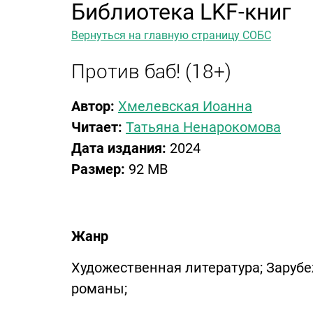
Библиотека LKF-книг
Вернуться на главную страницу СОБС
Против баб! (18+)
Автор:
Хмелевская Иоанна
Читает:
Татьяна Ненарокомова
Дата издания:
2024
Размер:
92 MB
Жанр
Художественная литература; Заруб
романы;