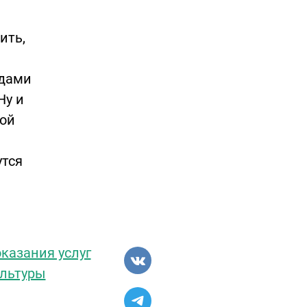
ить,
одами
Ну и
той
утся
казания услуг
ультуры