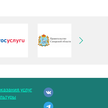
ледующее изображение
казания услуг
ультуры