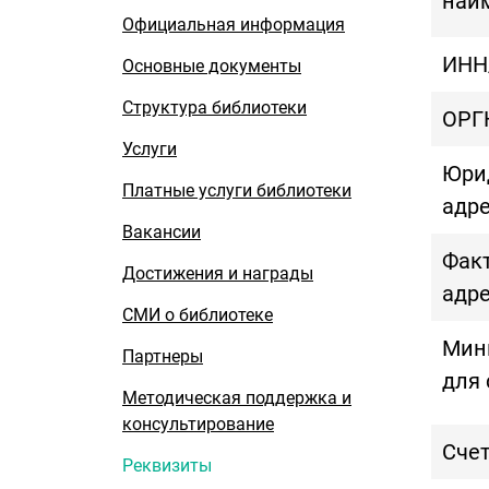
наи
Официальная информация
ИНН
Основные документы
Структура библиотеки
ОРГ
Услуги
Юри
Платные услуги библиотеки
адре
Вакансии
Фак
Достижения и награды
адре
СМИ о библиотеке
Мини
Партнеры
для 
Методическая поддержка и
консультирование
Счет
Реквизиты