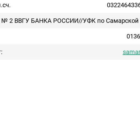
.сч.
032246433
 № 2 ВВГУ БАНКА РОССИИ//УФК по Самарской 
013
:
samar