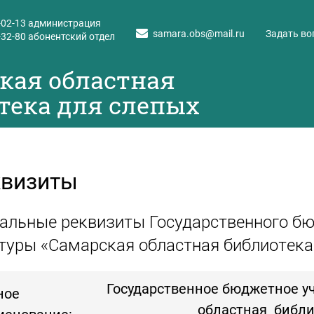
-02-13
администрация
samara.obs@mail.ru
Задать во
-32-80
абонентский отдел
кая областная
тека для слепых
квизиты
альные реквизиты Государственного б
туры «Самарская областная библиотека
Государственное бюджетное у
ное
областная библи