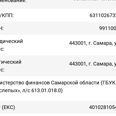
менование:
/КПП:
631102673
Н:
99110
дический
443001, г. Самара, 
с:
тический
443001, г. Самара, 
с:
стерство финансов Самарской области (ГБУК
слепых», л/с 613.01.018.0)
 (ЕКС)
401028105