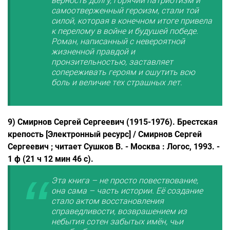
верность долгу, горячий патриотизм и
самоотверженный героизм, стали той
силой, которая в конечном итоге привела
к перелому в войне и будущей победе.
Роман, написанный с невероятной
жизненной правдой и
пронзительностью, заставляет
сопереживать героям и ощутить всю
боль и величие тех страшных лет.
9) Смирнов Сергей Сергеевич (1915-1976). Брестская
крепость [Электронный ресурс] / Смирнов Сергей
Сергеевич ; читает Сушков В. - Москва : Логос, 1993. -
1 ф (21 ч 12 мин 46 с).
Эта книга – не просто повествование,
она сама – часть истории. Её создание
стало актом восстановления
справедливости, возвращением из
небытия сотен забытых имён, чьи