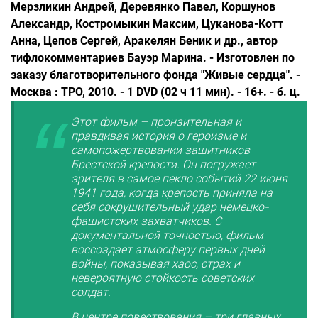
Мерзликин Андрей, Деревянко Павел, Коршунов
Александр, Костромыкин Максим, Цуканова-Котт
Анна, Цепов Сергей, Аракелян Беник и др., автор
тифлокомментариев Бауэр Марина. - Изготовлен по
заказу благотворительного фонда "Живые сердца". -
Москва : ТРО, 2010. - 1 DVD (02 ч 11 мин). - 16+. - б. ц.
Этот фильм – пронзительная и
правдивая история о героизме и
самопожертвовании защитников
Брестской крепости. Он погружает
зрителя в самое пекло событий 22 июня
1941 года, когда крепость приняла на
себя сокрушительный удар немецко-
фашистских захватчиков. С
документальной точностью, фильм
воссоздает атмосферу первых дней
войны, показывая хаос, страх и
невероятную стойкость советских
солдат.
В центре повествования – три главных