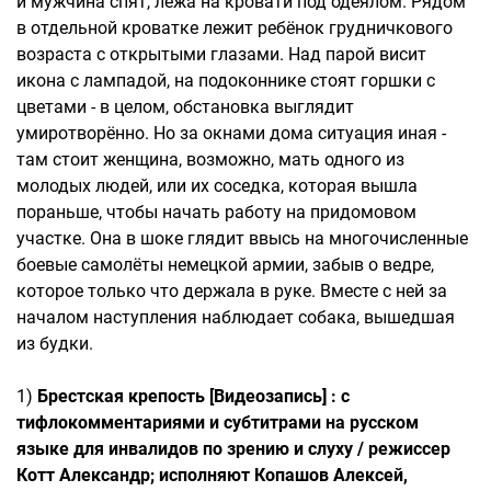
и мужчина спят, лежа на кровати под одеялом. Рядом
в отдельной кроватке лежит ребёнок грудничкового
возраста с открытыми глазами. Над парой висит
икона с лампадой, на подоконнике стоят горшки с
цветами - в целом, обстановка выглядит
умиротворённо. Но за окнами дома ситуация иная -
там стоит женщина, возможно, мать одного из
молодых людей, или их соседка, которая вышла
пораньше, чтобы начать работу на придомовом
участке. Она в шоке глядит ввысь на многочисленные
боевые самолёты немецкой армии, забыв о ведре,
которое только что держала в руке. Вместе с ней за
началом наступления наблюдает собака, вышедшая
из будки.
1)
Брестская крепость [Видеозапись] : с
тифлокомментариями и субтитрами на русском
языке для инвалидов по зрению и слуху / режиссер
Котт Александр; исполняют Копашов Алексей,