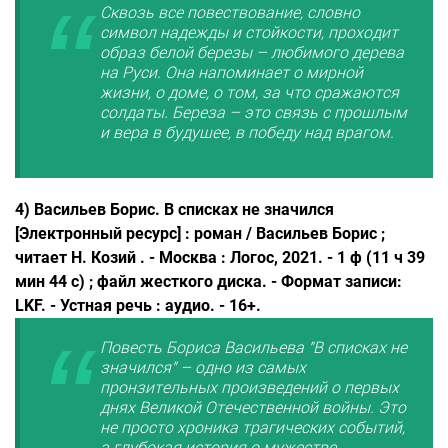
Сквозь все повествование, словно
символ надежды и стойкости, проходит
образ белой березы – любимого дерева
на Руси. Она напоминает о мирной
жизни, о доме, о том, за что сражаются
солдаты. Береза – это связь с прошлым
и вера в будущее, в победу над врагом.
4) Васильев Борис. В списках не значился
[Электронный ресурс] : роман / Васильев Борис ;
читает Н. Козий . - Москва : Логос, 2021. - 1 ф (11 ч 39
мин 44 с) ; файл жесткого диска. - Формат записи:
LKF. - Устная речь : аудио. - 16+.
Повесть Бориса Васильева "В списках не
значился" – одно из самых
пронзительных произведений о первых
днях Великой Отечественной войны. Это
не просто хроника трагических событий,
а глубокая история о мужестве,