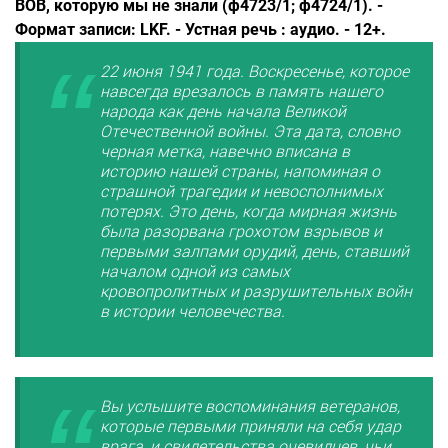
ВОВ, которую мы не знали (ф4723/1; ф4724/1). -
Формат записи: LKF. - Устная речь : аудио. - 12+.
22 июня 1941 года. Воскресенье, которое
навсегда врезалось в память нашего
народа как день начала Великой
Отечественной войны. Эта дата, словно
черная метка, навечно вписана в
историю нашей страны, напоминая о
страшной трагедии и невосполнимых
потерях. Это день, когда мирная жизнь
была разорвана грохотом взрывов и
первыми залпами орудий, день, ставший
началом одной из самых
кровопролитных и разрушительных войн
в истории человечества.
Вы услышите воспоминания ветеранов,
которые первыми приняли на себя удар
врага, и свидетельства очевидцев, чьи