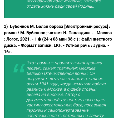
несгибаемой воле человека, готового
отдать жизнь ради своей Родины.
3)
Бубеннов М. Белая береза [Электронный ресурс] :
роман / М. Бубеннов ; читает Н. Палладина . - Москва
: Логос, 2021. - 1 ф (24 ч 08 мин 38 с ) ; файл жесткого
диска. - Формат записи: LKF. - Устная речь : аудио. -
16+.
Этот роман – пронзительная хроника
первых, самых трагичных месяцев
Великой Отечественной войны. Он
погружает читателя в хаос и отчаяние
осени 1941 года, когда немецкие войска
рвались к Москве, а судьба страны
висела на волоске. Автор с
документальной точностью воссоздает
картину ожесточенных боев, показывая
героизм и самопожертвование
советских солдат, вставших на защиту