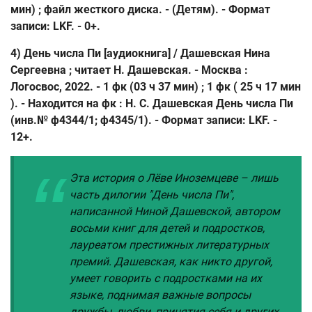
мин) ; файл жесткого диска. - (Детям). - Формат
записи: LKF. - 0+.
4) День числа Пи [аудиокнига] / Дашевская Нина
Сергеевна ; читает Н. Дашевская. - Москва :
Логосвос, 2022. - 1 фк (03 ч 37 мин) ; 1 фк ( 25 ч 17 мин
). - Находится на фк : Н. С. Дашевская День числа Пи
(инв.№ ф4344/1; ф4345/1). - Формат записи: LKF. -
12+.
Эта история о Лёве Иноземцеве – лишь
часть дилогии "День числа Пи",
написанной Ниной Дашевской, автором
восьми книг для детей и подростков,
лауреатом престижных литературных
премий. Дашевская, как никто другой,
умеет говорить с подростками на их
языке, поднимая важные вопросы
дружбы, любви, принятия себя и других.