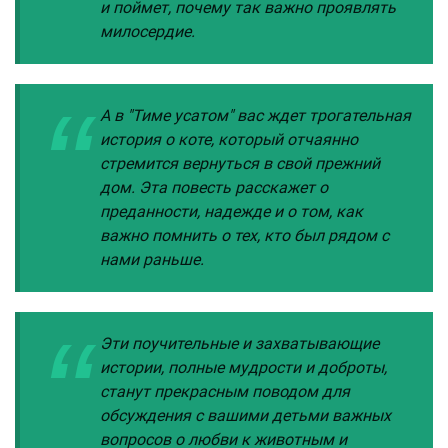
и поймет, почему так важно проявлять
милосердие.
А в "Тиме усатом" вас ждет трогательная
история о коте, который отчаянно
стремится вернуться в свой прежний
дом. Эта повесть расскажет о
преданности, надежде и о том, как
важно помнить о тех, кто был рядом с
нами раньше.
Эти поучительные и захватывающие
истории, полные мудрости и доброты,
станут прекрасным поводом для
обсуждения с вашими детьми важных
вопросов о любви к животным и