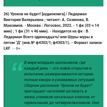
26) Уроков не будет! [аудиокнига] / Ледерман
Виктория Валерьевна ; читают: А. Созинова, В.
Максимов. - Москва : Логосвос, 2022. - 1 фк (03 ч 14
мин) ; 1 фк (31 ч 46 мин). - Находится на фк : В.
Ледерман Всего одиннадцать! или Шуры-муры в
пятом "Д" (инв.№ ф4302/1; ф4303/1). - Формат записи:
LKF
. - - 6+.
В мире младших школьников, где
каждый день – это новое открытие и
испытание, разворачиваются истории,
полные юмора и узнаваемых ситуаций.
Сборник рассказов "Уроков не будет!"
приглашает читателей заглянуть в
жизнь учеников начальных классов, от
первоклашек до четвероклассников. Они