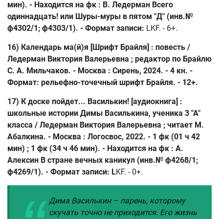
мин). - Находится на фк : В. Ледерман Всего
одиннадцать! или Шуры-муры в пятом "Д" (инв.№
ф4302/1; ф4303/1). - Формат записи:
LKF. - 6+.
16) Календарь ма(й)я [Шрифт Брайля] : повесть /
Ледерман Виктория Валерьевна ; редактор по Брайлю
С. А. Мильчаков. - Москва : Сирень, 2024. - 4 кн. -
Формат: рельефно-точечный шрифт Брайля. - 12+.
17) К доске пойдет... Василькин! [аудиокнига] :
школьные истории Димы Василькина, ученика 3 "А"
класса / Ледерман Виктория Валерьевна ; читает М.
Абалкина. - Москва : Логосвос, 2022. - 1 фк (01 ч 42
мин) ; 1 фк (34 ч 46 мин). - Находится на фк : А.
Алексин В стране вечных каникул (инв.№ ф4268/1;
ф4269/1). - Формат записи: L
KF. - 0+.
Дима Василькин – парень, которому
скучать точно не приходится. Его жизнь