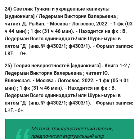
24) Светлик Тучкин и украденные каникулы
[аудиокнига] / Ледерман Виктория Валерьевна ;
читает Д. Рыбин. - Москва : Логосвос, 2022. - 1 фк (03
ч 44 мин) ; 1 фк (31 ч 46 мин). - Находится на фк : В.
Ледерман Всего одиннадцать! или Шуры-муры в
пятом "Д" (инв.№ ф4302/1; ф4303/1). - Формат записи:
LK
F. - - 0+.
25) Теория невероятностей [аудиокнига] . Книга 1-2 /
Ледерман Виктория Валерьевна ; читает Ю.
Яблонская. - Москва : Логосвос, 2022. - 1 фк (05 ч 01
мин) ; 1 фк (31 ч 46 мин). - Находится на фк : В.
Ледерман Всего одиннадцать! или Шуры-муры в
пятом "Д" (инв.№ ф4302/1; ф4303/1). - Формат записи:
L
KF. - 6+.
Матвей, тринадцатилетний парень,
предпочитал виртуальный мир