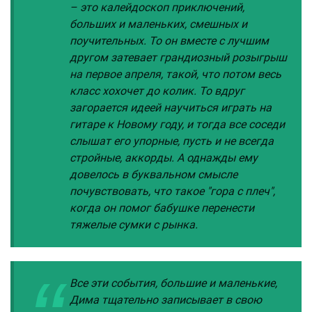
– это калейдоскоп приключений,
больших и маленьких, смешных и
поучительных. То он вместе с лучшим
другом затевает грандиозный розыгрыш
на первое апреля, такой, что потом весь
класс хохочет до колик. То вдруг
загорается идеей научиться играть на
гитаре к Новому году, и тогда все соседи
слышат его упорные, пусть и не всегда
стройные, аккорды. А однажды ему
довелось в буквальном смысле
почувствовать, что такое "гора с плеч",
когда он помог бабушке перенести
тяжелые сумки с рынка.
Все эти события, большие и маленькие,
Дима тщательно записывает в свою