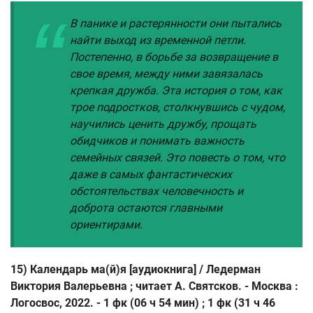
В панике и растерянности они пытались
найти выход из временной петли.
Постепенно, в борьбе за возвращение в
свое время, между ними завязалась
крепкая дружба. Эта история о том, как
трое подростков, столкнувшись с чудом,
научились ценить дружбу, прощать
обидчиков и понимать важность
семейных связей. Это повесть о том, что
даже в самых фантастических
обстоятельствах человечность и
доброта остаются главными
ориентирами.
15) Календарь ма(й)я [аудиокнига] / Ледерман
Виктория Валерьевна ; читает А. Святсков. - Москва :
Логосвос, 2022. - 1 фк (06 ч 54 мин) ; 1 фк (31 ч 46