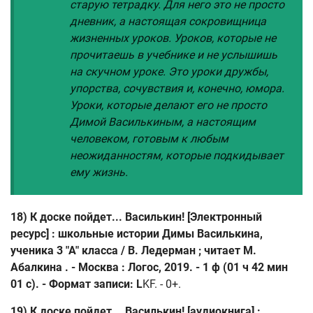
старую тетрадку. Для него это не просто
дневник, а настоящая сокровищница
жизненных уроков. Уроков, которые не
прочитаешь в учебнике и не услышишь
на скучном уроке. Это уроки дружбы,
упорства, сочувствия и, конечно, юмора.
Уроки, которые делают его не просто
Димой Василькиным, а настоящим
человеком, готовым к любым
неожиданностям, которые подкидывает
ему жизнь.
18) К доске пойдет... Василькин! [Электронный
ресурс] : школьные истории Димы Василькина,
ученика 3 "А" класса / В. Ледерман ; читает М.
Абалкина . - Москва : Логос, 2019. - 1 ф (01 ч 42 мин
01 с). - Формат записи: L
KF. - 0+.
19) К доске пойдет... Василькин! [аудиокнига] :