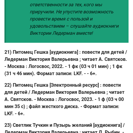
ответственности за тех, кого мы
приручили. Не упустите возможность
провести время с пользой и
удовольствием – слушайте аудиокниги
Виктории Ледерман вместе!
21) Питомец Гешка [аудиокнига] : повести для детей /
Ледерман Виктория Валерьевна ; читает А. Святсков.
- Москва : Логосвос, 2022. - 1 фк (03 ч 01 мин) ; 1 фк
(31 ч 46 мин). Формат записи: LKF. - - 6+.
22) Питомец Гешка [Электронный ресурс] : повести
для детей / Ледерман Виктория Валерьевна ; читает
А. Святсков. - Москва : Логосвос, 2023. - 1 ф (03 ч 00
мин 35 с) ; файл жесткого диска. - Формат записи:
LKF. - 6+.
23) Светлик Тучкин и Пузырь желаний [аудиокнига] /
Ледерман Виктория Валерьевна ; читает Д. Рыбин. -