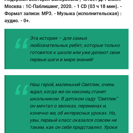
Москва : 1С-Паблишинг, 2020. - 1 CD (03 ч 18 мин). -
Формат записи: МР3. - Музыка (исполнительская) :
аудио. - 0+.
Эта история – для самых
любознательных ребят, которые только
готовятся к школе или уже делают свои
первые шаги в мире знаний!
Наш герой, маленький Светлик, очень
ждал, когда же он наконец станет
школьником. В детском саду "Светлик"
он мечтал о звонках, переменах и,
конечно же, об интересных уроках. Но,
увы, первый класс оказался совсем не
таким, как он себе представлял. Уроки