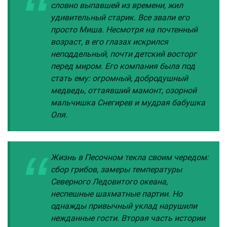
словно выпавшей из времени, жил
удивительный старик. Все звали его
просто Миша. Несмотря на почтенный
возраст, в его глазах искрился
неподдельный, почти детский восторг
перед миром. Его компания была под
стать ему: огромный, добродушный
медведь, оттаявший мамонт, озорной
мальчишка Снегирев и мудрая бабушка
Оля.
Жизнь в Песочном текла своим чередом:
сбор грибов, замеры температуры
Северного Ледовитого океана,
неспешные шахматные партии. Но
однажды привычный уклад нарушили
нежданные гости. Вторая часть истории