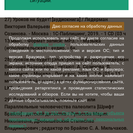
ситуаций.
27) Уроков не будет! [аудиокнига] / Ледерман
Даю согласие на обработку данных
Виктория Валерьевна ; читают: В. Максимов, А.
Созинова. - Москва : 1С-Паблишинг, 2019. - 1 CD (03 ч
Продолжая использовать наш сайт, вы даете согласие на
13 мин). - Формат записи: МР3. - - Музыка
обработку
файлов cookie
, пользовательских данных
(исполнительская) : аудио. - 6+.
(сведения о местоположении; тип и версия ОС; тип и
версия Браузера; тип устройства и разрешение его
28) Уроков не будет! [Электронный ресурс] / Ледерман
экрана; источник откуда пришел на сайт пользователь; с
Виктория Валерьевна ; читают: А. Созинова, В.
какого сайта или по какой рекламе; язык ОС и Браузера;
Максимов. - Москва : Логосвос, 2023. - 1 ф (03 ч 13
какие страницы открывает и на какие кнопки нажимает
мин 56 с) ; файл жесткого диска. - Формат записи:
пользователь; ip-адрес) в целях функционирования сайта,
LKF. - 6+.
проведения ретаргетинга и проведения статистических
исследований и обзоров. Если вы не хотите, чтобы ваши
29) Дело о пропавшей учительнице, или
данные обрабатывались, покиньте сайт.
Параллельные человечества палеолита [Шрифт
(требование ФЗ №152. Статья 9 "Согласие субъекта
Брайля] : детский детектив / Рупасова Мария
персональных данных на обработку его персональных
Николаевна, Дробышевский Станислав
данных")
Владимирович ; редактор по Брайлю С. А. Мильчаков.