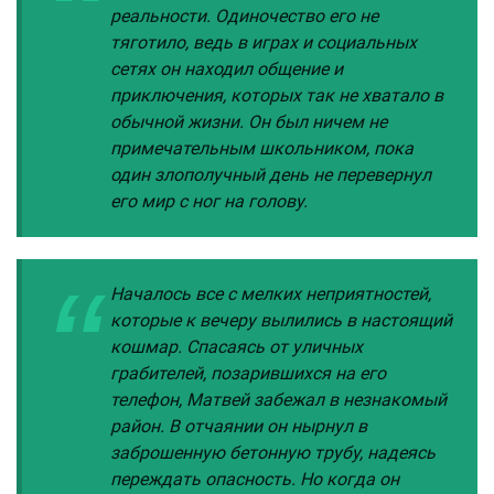
реальности. Одиночество его не
тяготило, ведь в играх и социальных
сетях он находил общение и
приключения, которых так не хватало в
обычной жизни. Он был ничем не
примечательным школьником, пока
один злополучный день не перевернул
его мир с ног на голову.
Началось все с мелких неприятностей,
которые к вечеру вылились в настоящий
кошмар. Спасаясь от уличных
грабителей, позарившихся на его
телефон, Матвей забежал в незнакомый
район. В отчаянии он нырнул в
заброшенную бетонную трубу, надеясь
переждать опасность. Но когда он