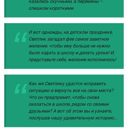
казались скучными, а перемены –
слишком короткими.
И вот однажды, на детском празднике,
Светлик загадал фее самое заветное
желание: чтобы ему больше не нужно
было ходить в школу и делать уроки! И,
представьте себе, желание исполнилось!
Как же Светлику удастся исправить
ситуацию и вернуть все на свои места?
Что он предпримет, чтобы снова
оказаться в школе, рядом со своими
друзьями? А вот об этом вы и узнаете,
послушав нашу удивительную историю…