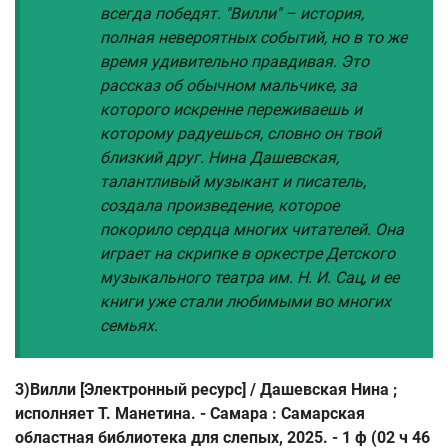
всегда победят. "Вилли" – история,
полная невероятных событий, но в то же
время удивительно правдивая. Это
рассказ об обычном мальчике, за
которого искренне переживаешь и
которому радуешься, словно он твой
близкий друг. Нина Дашевская,
талантливый музыкант и писатель,
создала произведение, которое
покорило сердца многих читателей. Она
играет на скрипке в оркестре Детского
музыкального театра им. Н. И. Сац, и ее
книги уже стали любимыми во многих
семьях.
3)Вилли [Электронный ресурс] / Дашевская Нина ;
исполняет Т. Манетина. - Самара : Самарская
областная библиотека для слепых, 2025. - 1 ф (02 ч 46