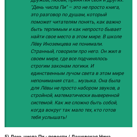
"День числа Пи" – это не просто книга,
это разговор по душам, который
поможет читателям понять, как важно
быть терпимым и как непросто бывает
найти свое место в этом мире. В школе
Лёву Иноземцева не понимали.
Странный, говорили про него. Он жил в
своем мире, где все подчинялось
строгим законам логики. И
единственным лучом света в этом мире
непонимания стал... музыка. Она была
для Лёвы не просто набором звуков, а
стройной, математически выверенной
системой. Как же сложно быть собой,
когда вокруг так мало тех, кто готов
тебя услышать!
5) День числа Пи : повести / Дашевская Нина