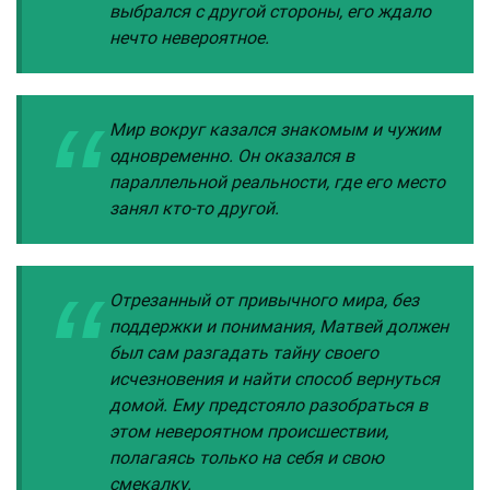
выбрался с другой стороны, его ждало
нечто невероятное.
Мир вокруг казался знакомым и чужим
одновременно. Он оказался в
параллельной реальности, где его место
занял кто-то другой.
Отрезанный от привычного мира, без
поддержки и понимания, Матвей должен
был сам разгадать тайну своего
исчезновения и найти способ вернуться
домой. Ему предстояло разобраться в
этом невероятном происшествии,
полагаясь только на себя и свою
смекалку.