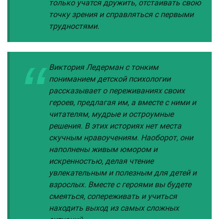
только учатся дружить, отстаивать свою
точку зрения и справляться с первыми
трудностями.
Виктория Ледерман с тонким
пониманием детской психологии
рассказывает о переживаниях своих
героев, предлагая им, а вместе с ними и
читателям, мудрые и остроумные
решения. В этих историях нет места
скучным нравоучениям. Наоборот, они
наполнены живым юмором и
искренностью, делая чтение
увлекательным и полезным для детей и
взрослых. Вместе с героями вы будете
смеяться, сопереживать и учиться
находить выход из самых сложных