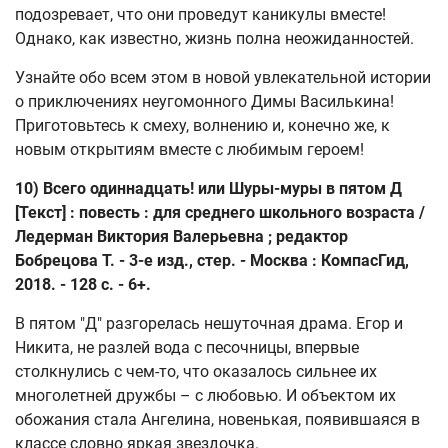
подозревает, что они проведут каникулы вместе!
Однако, как известно, жизнь полна неожиданностей.
Узнайте обо всем этом в новой увлекательной истории
о приключениях неугомонного Димы Василькина!
Приготовьтесь к смеху, волнению и, конечно же, к
новым открытиям вместе с любимым героем!
10) Всего одиннадцать! или Шуры-муры в пятом Д
[Текст] : повесть : для среднего школьного возраста /
Ледерман Виктория Валерьевна ; редактор
Бобрецова Т. - 3-е изд., стер. - Москва : КомпасГид,
2018. - 128 с. - 6+.
В пятом "Д" разгорелась нешуточная драма. Егор и
Никита, не разлей вода с песочницы, впервые
столкнулись с чем-то, что оказалось сильнее их
многолетней дружбы – с любовью. И объектом их
обожания стала Ангелина, новенькая, появившаяся в
классе словно яркая звездочка.