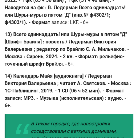
2022. - 1 фк (03 ч 56 мин) ; 1 фк (31 ч 46 мин). -
Находится на фк : В. Ледерман Всего одиннадцать!
или Шуры-муры в пятом "Д" (инв.№ ф4302/1;
ф4303/1). - Формат
записи: LKF. - 6+.
13) Всего одиннадцать! или Шуры-муры в пятом "Д"
[Шрифт Брайля] : повесть / Ледерман Виктория
Валерьевна ; редактор по Брайлю С. А. Мильчаков. -
Москва : Сирень, 2024. - 2 кн. - Формат: рельефно-
точечный шрифт Бра
йля. - 6+.
14) Календарь Майя [аудиокнига] / Ледерман
Виктория Валерьевна ; читает А. Святсков. - Москва :
1С-Паблишинг, 2019. - 1 CD (06 ч 52 мин). - Формат
записи: МР3. - Музыка (исполнительская) : аудио. -
6+.
В тихом городке, где новостройки
соседствовали с ветхими домиками,