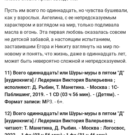
Пусть им всего по одиннадцать, но чувства бушевали,
как у взрослых. Ангелина, с ее непредсказуемым
характером и взглядом на мир, только подливала
масла в огонь. Эта первая любовь оказалась совсем
не детской забавой, а настоящим испытанием,
заставившим Егора и Никиту взглянуть на мир по-
новому и понять, что жизнь, даже в одиннадцать лет,
может быть невероятно сложной и непредсказуемой.
11) Всего одиннадцать! или Шуры-муры в пятом "Д"
[аудиокнига] / Ледерман Виктория Валерьевна ;
исполняют: Д. Рыбин, Т. Манетина. - Москва : 1С-
Паблишинг, 2019. - 1 CD (03 ч 56 мин). - (Детям). -
Формат записи: М
Р3. - 6+.
12) Всего одиннадцать! или Шуры-муры в пятом "Д"
[аудиокнига] / Ледерман Виктория Валерьевна ;
читают: Т. Манетина, Д. Рыбин. - Москва : Логосвос,