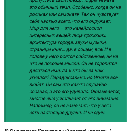
пропустить свой поезд. Но для Игната
это обычный темп. Особенно, когда он на
роликах или самокате. Так он чувствует
себя частью всего, что его окружает.
Мир для него – это калейдоскоп
интересных вещей: лица прохожих,
архитектура города, звуки музыки,
страницы книг… да, в общем, всё! И в
голове у него роятся собственные, ни на
что не похожие мысли. Он не торопится
делиться ими, да и кто бы за ним
угнался? Парадоксально, но Игната все
любят. Он сам это как-то случайно
осознал, и это его удивило. Оказывается,
многое еще ускользает от его внимания.
Например, он не замечает, что у него
есть настоящие друзья. И не один.