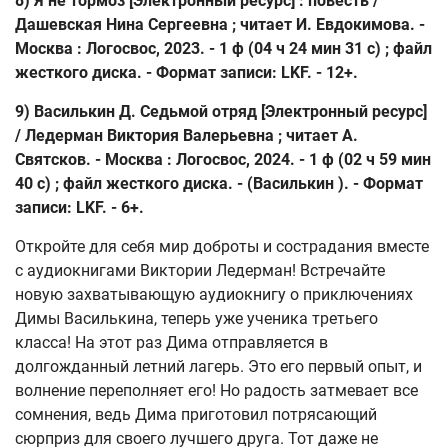
8) Я не тормоз [Электронный ресурс] : повесть /
Дашевская Нина Сергеевна ; читает И. Евдокимова. -
Москва : Логосвос, 2023. - 1 ф (04 ч 24 мин 31 с) ; файл
жесткого диска. - Формат записи: LKF. - 12+.
9) Василькин Д. Седьмой отряд [Электронный ресурс]
/ Ледерман Виктория Валерьевна ; читает А.
Святсков. - Москва : Логосвос, 2024. - 1 ф (02 ч 59 мин
40 с) ; файл жесткого диска. - (Василькин ). - Формат
записи: LKF. - 6+.
Откройте для себя мир доброты и сострадания вместе
с аудиокнигами Виктории Ледерман! Встречайте
новую захватывающую аудиокнигу о приключениях
Димы Василькина, теперь уже ученика третьего
класса! На этот раз Дима отправляется в
долгожданный летний лагерь. Это его первый опыт, и
волнение переполняет его! Но радость затмевает все
сомнения, ведь Дима приготовил потрясающий
сюрприз для своего лучшего друга. Тот даже не