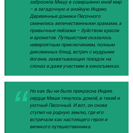
забросила Мишу в совершенно иной мир
– в загадочную и знойную Индию.
Деревянные домики Песочного
сменились величественными храмами, а
привычные пейзажи – буйством красок
и ароматов. Путешествие оказалось
невероятным приключением, полным
диковинных блюд, встреч с мудрыми
йогами, захватывающих поездок на
слонах и даже участием в киносъемках.
Но как бы ни была прекрасна Индия,
сердце Миши тянулось домой, в тихий и
уютный Песочный. И вот, он снова
ступил на родную землю, где его
встречали как настоящего героя и
великого путешественника.