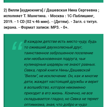
2) Вилли [аудиокнига] / Дашевская Нина Сергеевна ;
исполняет Т. Манетина. - Москва : 1C-Паблишинг,
2019. - 1 CD (02 ч 46 мин). - (Детям). - Загл. с титул.
экрана. - Формат записи: МР3. - 0+.
В каждом детстве есть место чуду, будь
то оживший двухколесный друг,
таинственное заброшенное поселение
или необыкновенная подруга, чьи
кулинарные шедевры не знают равных.
Севка, герой книги Нины Дашевской
"Вилли", не исключение. Он, как и многие
дети, жаждет настоящей дружбы и верит
в волшебство, которое неизменно
приходит в его жизнь. Конечно, не все
складывается гладко, но Севка не теряет
оптимизма, зная, что добро и чудо