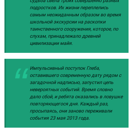
судьба свела троих совершенно разных
подростков. Их жизни переплелись
самым неожиданным образом во время
школьной экскурсии на раскопки
таинственного сооружения, которое, по
слухам, принадлежало древней
цивилизации майя.
Импульсивный поступок Глеба,
оставившего современную дату рядом с
загадочной надписью, запустил цепь
невероятных событий. Время словно
дало сбой, и ребята оказались в ловушке
повторяющегося дня. Каждый раз,
просыпаясь, они заново переживали
события 23 мая 2013 года.