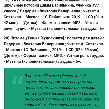
школьные истории Димы Василькина, ученика 3"А"
класса / Ледерман Виктория Валерьевна ; читает А.
Святсков. - Москва : 1С-Паблишинг, 2019. - 1 CD (01 ч
42 мин). - (Детям). - Формат записи: МР3. - Устная
речь : аудио. - Музыка (исполнительская) : ауд
ио. - 6+.
20) Питомец Гешка [аудиокнига] : повести для детей /
Ледерман Виктория Валерьевна ; читает А. Святсков.
- Москва : 1С-Паблишинг, 2019. - 1 CD (02 ч 59 мин). -
(Детям). - Формат записи: МР3. - Устная речь : аудио.
- Музыка (исполнительская) : аудио. - 6+.
В повести "Питомец Гешка" юный
слушатель отправится в невероятное
путешествие, где волшебство поможет
ему взглянуть на мир глазами тех, кого
он обижал. Он прочувствует на себе, что
значит быть беззащитным и уязвимым,