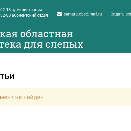
-02-13
администрация
samara.obs@mail.ru
Задать во
-32-80
абонентский отдел
кая областная
тека для слепых
тьи
мент не найден