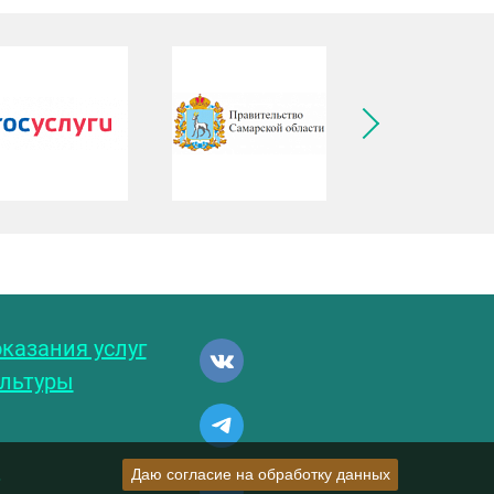
ледующее изображение
казания услуг
ультуры
и
Даю согласие на обработку данных