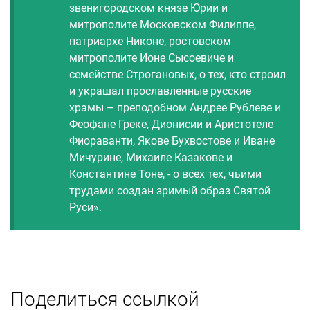
звенигородском князе Юрии и
митрополите Московском Филиппе,
патриархе Никоне, ростовском
митрополите Ионе Сысоевиче и
семействе Строгановых, о тех, кто строил
и украшал прославленные русские
храмы – преподобном Андрее Рублеве и
Феофане Греке, Дионисии и Аристотеле
Фиораванти, Якове Бухвостове и Иване
Мичурине, Михаиле Казакове и
Константине Тоне, - о всех тех, чьими
трудами создан зримый образ Святой
Руси».
Поделиться ссылкой