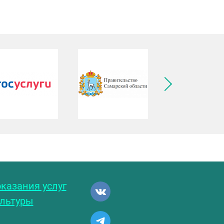
ледующее изображение
казания услуг
ультуры