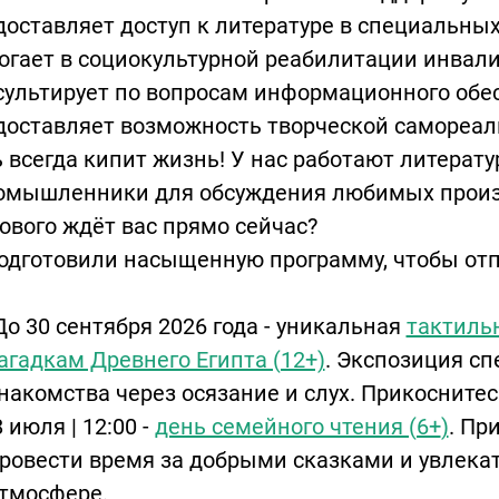
доставляет доступ к литературе в специальны
огает в социокультурной реабилитации инвали
сультирует по вопросам информационного обе
доставляет возможность творческой самореал
 всегда кипит жизнь! У нас работают литерат
омышленники для обсуждения любимых произв
ового ждёт вас прямо сейчас?
одготовили насыщенную программу, чтобы отп
:
о 30 сентября 2026 года - уникальная
тактиль
агадкам Древнего Египта (12+)
. Экспозиция с
накомства через осязание и слух. Прикоснитес
 июля | 12:00 -
день семейного чтения (6+
)
. Пр
ровести время за добрыми сказками и увлека
тмосфере.