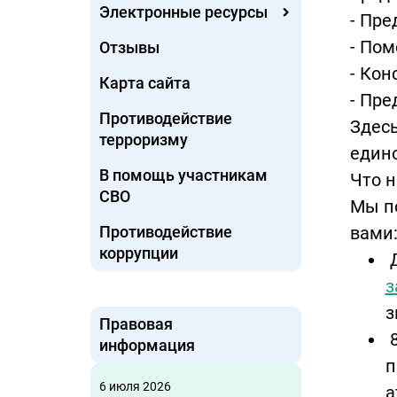
Электронные ресурсы
- Пре
- Пом
Отзывы
- Кон
Карта сайта
- Пре
Противодействие
Здесь
терроризму
един
В помощь участникам
Что н
СВО
Мы п
Противодействие
вами
коррупции
Д
з
з
Правовая
8
информация
п
6 июля 2026
а