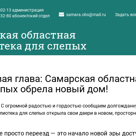
-02-13
администрация
samara.obs@mail.ru
Задать во
-32-80
абонентский отдел
кая областная
тека для слепых
ая глава: Самарская областн
пых обрела новый дом!
 С огромной радостью и гордостью сообщаем долгожданн
лиотека для слепых открыла свои двери в новом, просторно
е просто переезд — это начало новой эры дост