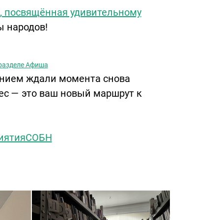
, посвящённая удивительному
ы народов!
разделе Афиша
пением ждали момента снова
ес — это ваш новый маршрут к
иятияСОБН