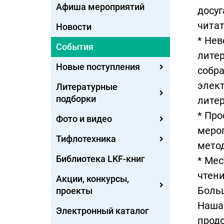
Афиша мероприятий
досуг
читат
Новости
* Нев
События
литер
Новые поступления
собр
элект
Литературные
подборки
лите
* Про
Фото и видео
мероп
Тифлотехника
мето
Библиотека LKF-книг
* Мес
чтен
Акции, конкурсы,
Больш
проекты
Наша 
Электронный каталог
прод