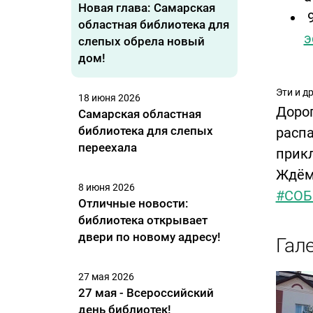
Новая глава: Самарская
9
областная библиотека для
э
слепых обрела новый
дом!
Эти и д
18 июня 2026
Дорог
Самарская областная
библиотека для слепых
распа
переехала
прик
Ждём 
8 июня 2026
#СОБ
Отличные новости:
библиотека открывает
двери по новому адресу!
Гал
27 мая 2026
27 мая - Всероссийский
день библиотек!