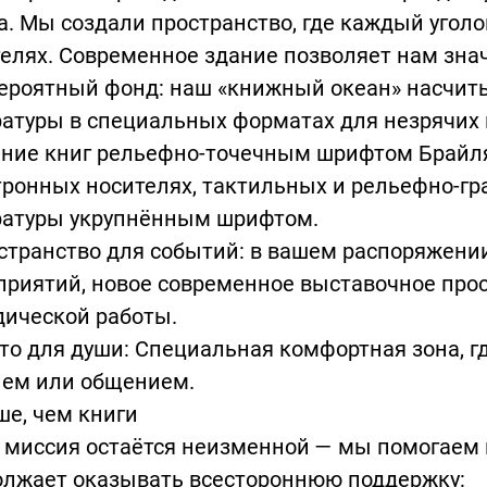
а. Мы создали пространство, где каждый уголо
елях. Современное здание позволяет нам зна
ероятный фонд: наш «книжный океан» насчит
атуры в специальных форматах для незрячих 
ание книг рельефно-точечным шрифтом Брайля
ронных носителях, тактильных и рельефно-гр
ратуры укрупнённым шрифтом.
странство для событий: в вашем распоряжени
риятий, новое современное выставочное прос
дической работы.
то для души: Специальная комфортная зона, 
ием или общением.
е, чем книги
миссия остаётся неизменной — мы помогаем в
олжает оказывать всестороннюю поддержку: