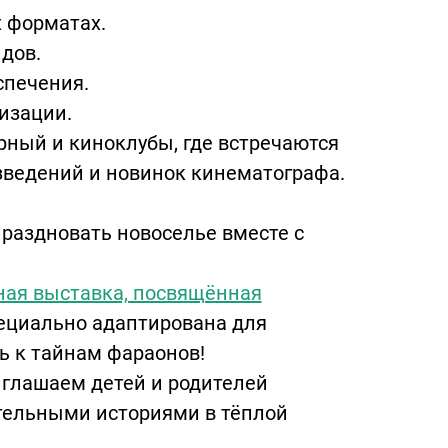
х форматах.
дов.
спечения.
изации.
урный и киноклубы, где встречаются
едений и новинок кинематографа.
раздновать новоселье вместе с
ная выставка, посвящённая
пециально адаптирована для
ь к тайнам фараонов!
иглашаем детей и родителей
тельными историями в тёплой