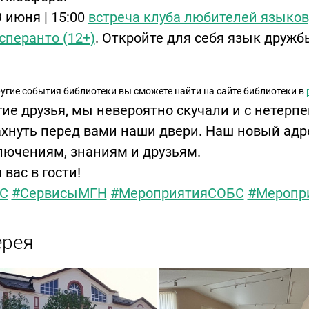
 июня | 15:00
встреча клуба любителей языков
сперанто (12+
)
. Откройте для себя язык дружб
ругие события библиотеки вы сможете найти на сайте библиотеки в
ие друзья, мы невероятно скучали и с нетер
хнуть перед вами наши двери. Наш новый адр
лючениям, знаниям и друзьям.
вас в гости!
С
#СервисыМГН
#МероприятияСОБС
#Меропр
ерея