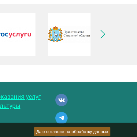
ледующее изображение
казания услуг
ультуры
и
Даю согласие на обработку данных