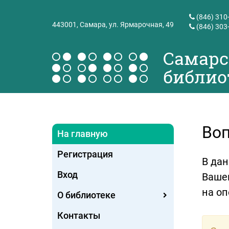
(846) 310
443001,
Самара, ул. Ярмарочная, 49
(846) 303
Самарс
библио
Воп
На главную
Регистрация
В дан
Вход
Вашег
на оп
О библиотеке
Контакты