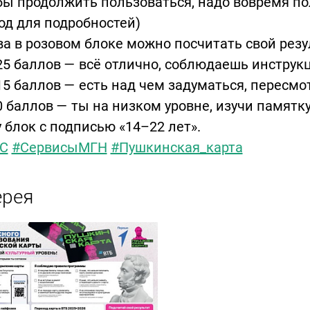
бы продолжить пользоваться, надо вовремя по
од для подробностей)
а в розовом блоке можно посчитать свой резу
25 баллов — всё отлично, соблюдаешь инструкц
15 баллов — есть над чем задуматься, пересмо
0 баллов — ты на низком уровне, изучи памятку
 блок с подписью «14–22 лет».
С
#СервисыМГН
#Пушкинская_карта
ерея