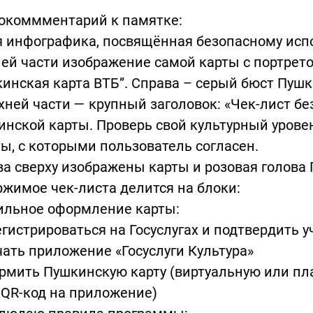
окоммментарий к памятке:
я инфографика, посвящённая безопасному исп
ей части изображение самой карты с портрет
инская карта ВТБ”. Справа – серый бюст Пушк
хней части — крупный заголовок: «Чек-лист б
нской карты. Проверь свой культурный уровен
ы, с которыми пользователь согласен.
а сверху изображены карты и розовая голова
жимое чек-листа делится на блоки:
ильное оформление карты:
егистрироваться на Госуслугах и подтвердить 
чать приложение «Госуслуги Культура»
рмить Пушкинскую карту (виртуальную или пл
 QR-код на приложение)