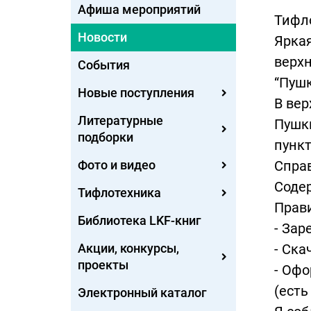
Афиша мероприятий
Тифл
Новости
Ярка
верхн
События
“Пушк
Новые поступления
В вер
Литературные
Пушки
подборки
пункт
Фото и видео
Справ
Содер
Тифлотехника
Прав
Библиотека LKF-книг
- Зар
Акции, конкурсы,
- Ска
проекты
- Офо
(есть
Электронный каталог