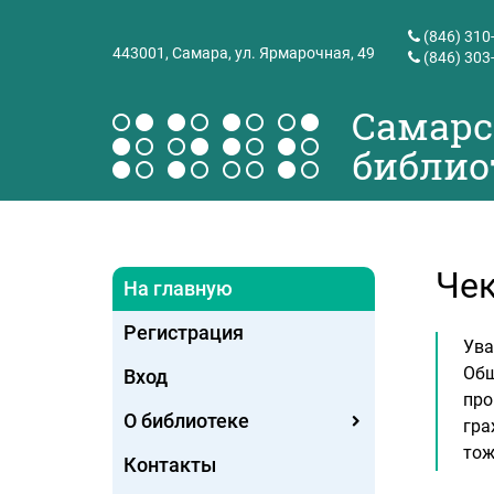
(846) 310
443001,
Самара, ул. Ярмарочная, 49
(846) 303
Самарс
библио
Чек
На главную
Регистрация
Ува
Общ
Вход
про
О библиотеке
гра
тож
Контакты