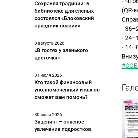
- Что
Сохраняя традиции: в
(QR-к
библиотеке для слепых
состоялся «Блоковский
Справ
праздник поэзии»
- 36–
- 24–
3 августа 2026
- 14–
«В гостях у аленького
Внизу
цветочка»
#СОБ
31 июля 2026
Кто такой финансовый
Гал
уполномоченный и как он
сможет вам помочь?
30 июля 2026
Зацепинг – опасное
увлечение подростков