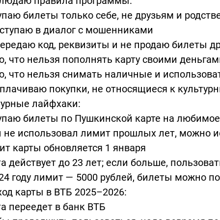
блюдаю правила программы:
упаю билеты только себе, не друзьям и родст
вступаю в диалог с мошенниками
передаю код, реквизиты и не продаю билеты 
ю, что нельзя пополнять карту своими деньгам
ю, что нельзя снимать наличные и использова
оплачиваю покупки, не относящиеся к культу
турные лайфхаки:
упаю билеты по Пушкинской карте на любимо
и не использовал лимит прошлых лет, можно и
ит карты обновляется 1 января
та действует до 23 лет; если больше, пользова
024 году лимит — 5000 рублей, билеты можно по
од карты в ВТБ 2025–2026:
та переедет в банк ВТБ