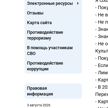
Я со
Электронные ресурсы
- Пок
Отзывы
- Не 
- Не 
Карта сайта
- Зна
Противодействие
- Зна
терроризму
- Не 
В помощь участникам
Куль
СВО
- Пок
Противодействие
- Есл
коррупции
- Лим
- Кар
- В 2
Правовая
информация
Перех
- Кар
3 августа 2026