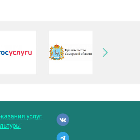
ледующее изображение
казания услуг
ультуры