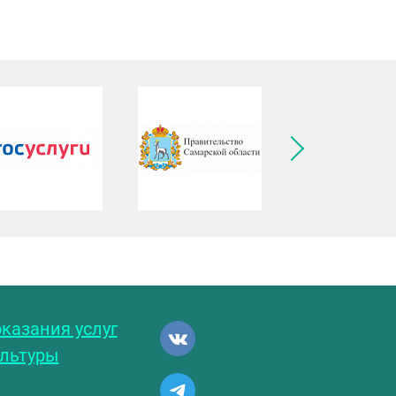
ледующее изображение
казания услуг
ультуры