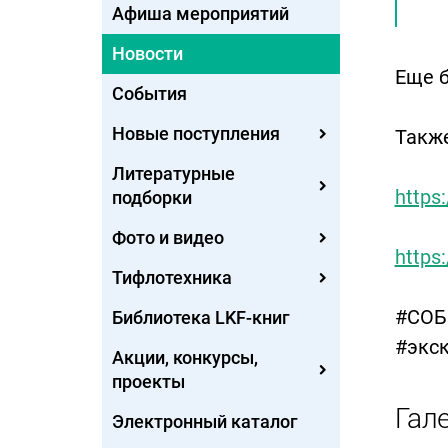
Афиша мероприятий
Новости
Еще 
События
Новые поступления
Такж
Литературные
https
подборки
Фото и видео
https
Тифлотехника
#СОБ
Библиотека LKF-книг
#экс
Акции, конкурсы,
проекты
Гал
Электронный каталог