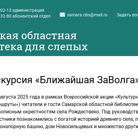
-02-13
администрация
samara.obs@mail.ru
Задать во
-32-80
абонентский отдел
кая областная
тека для слепых
курсия «Ближайшая ЗаВолга
августа 2025 года в рамках Всероссийской акции «Культур
шруты») читатели и гости Самарской областной библиотек
описным окрестностям села Рождествено. Под руководств
стники познакомились с богатой историей древнего села, по
онапорную башню, дом Новосильцевых и множество други