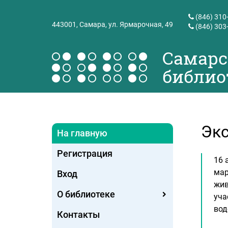
(846) 310
443001,
Самара, ул. Ярмарочная, 49
(846) 303
Самарс
библио
Экс
На главную
Регистрация
16 
мар
Вход
жив
О библиотеке
уча
вод
Контакты