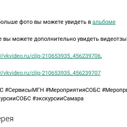
больше фото вы можете увидеть в
альбоме
е вы можете дополнительно увидеть видеотзы
://vkvideo.ru/clip-210653935_456239706
,
://vkvideo.ru/clip-210653935_456239707
С #СервисыМГН #МероприятияСОБС #Меропр
курсииСОБС #экскурсииСамара
ерея