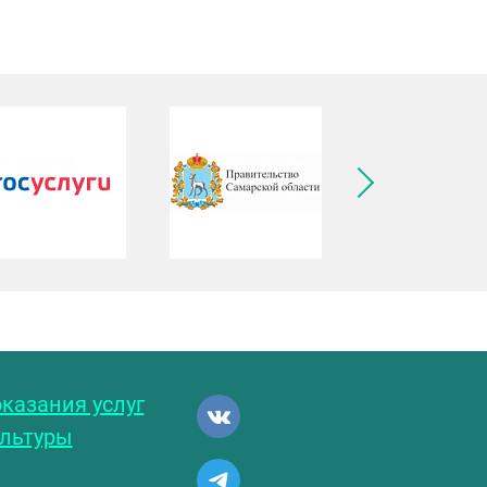
ледующее изображение
казания услуг
ультуры