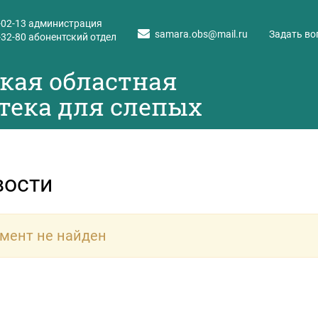
-02-13
администрация
samara.obs@mail.ru
Задать во
-32-80
абонентский отдел
кая областная
тека для слепых
вости
мент не найден