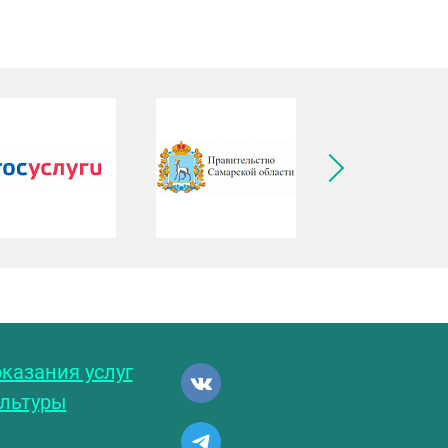
ледующее изображение
казания услуг
ультуры