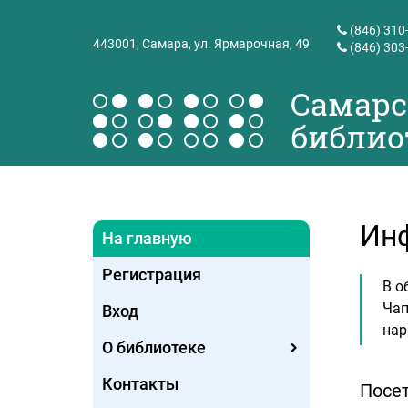
(846) 310
443001,
Самара, ул. Ярмарочная, 49
(846) 303
Самарс
библио
Инф
На главную
Регистрация
В о
Чап
Вход
нар
О библиотеке
Контакты
Посет