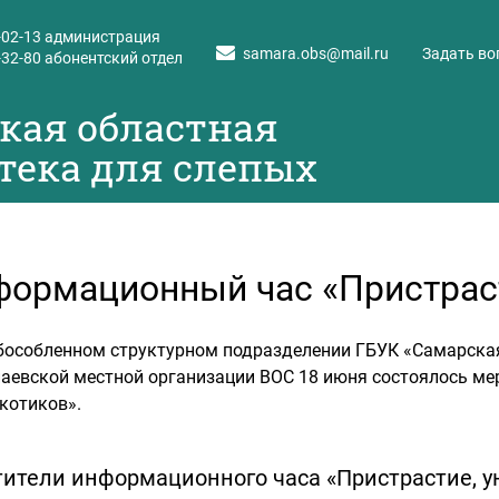
-02-13
администрация
samara.obs@mail.ru
Задать во
-32-80
абонентский отдел
кая областная
тека для слепых
ормационный час «Пристраст
бособленном структурном подразделении ГБУК «Самарская 
аевской местной организации ВОС 18 июня состоялось мер
котиков».
ители информационного часа «Пристрастие, у