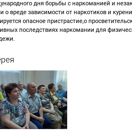
ународного дня борьбы с наркоманией и неза
и о вреде зависимости от наркотиков и курения
руется опасное пристрастие,о просветительск
ивных последствиях наркомании для физическ
дежи.
ерея