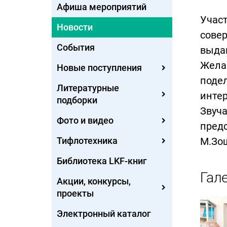
Афиша мероприятий
Участ
Новости
совер
События
выдаю
Жела
Новые поступления
поде
Литературные
интер
подборки
Звуча
Фото и видео
пред
Тифлотехника
М.Зо
Библиотека LKF-книг
Гал
Акции, конкурсы,
проекты
Электронный каталог