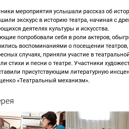
ники мероприятия услышали рассказ об истор
шили экскурс в историю театра, начиная с дре
щихся деятелях культуры и искусства.
ющие попробовали себя в роли актеров, обыг
лились воспоминаниями о посещении театров,
есных случаях, приняли участие в театрально
ли стихи и песни о театре. Участники художе
ставили присутствующим литературную инсце
щенко «Театральный механизм».
ерея