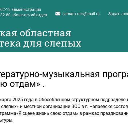
-02-13
администрация
samara.obs@mail.ru
Задать во
-32-80
абонентский отдел
кая областная
тека для слепых
ературно-музыкальная прогр
ю отдам» .
марта 2025 года в Обособленном структурном подразделе
 слепых» и местной организации ВОС в г. Чапаевске сост
грамма«Я сцене жизнь свою отдам» в рамках праздновани
ьтуры.