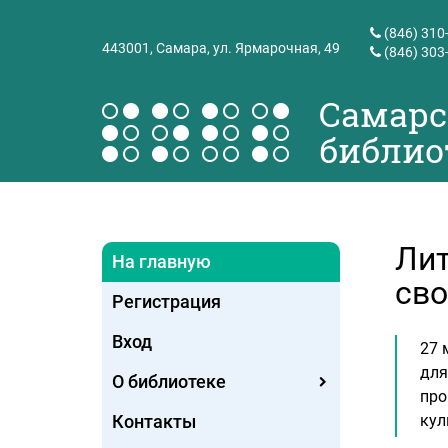
(846) 310
443001,
Самара, ул. Ярмарочная, 49
(846) 303
Самарс
библио
Лит
На главную
сво
Регистрация
Вход
27 
для
О библиотеке
про
Контакты
кул