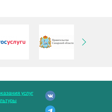
ледующее изображение
казания услуг
ультуры