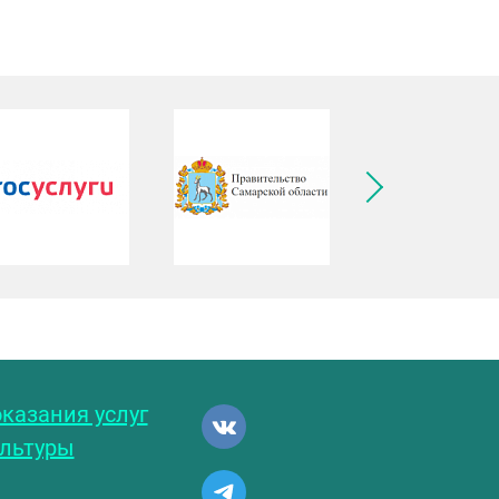
ледующее изображение
казания услуг
ультуры