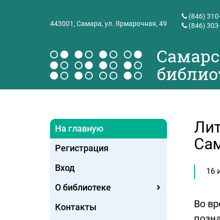
(846) 310
443001,
Самара, ул. Ярмарочная, 49
(846) 303
Самарс
библио
Лит
На главную
Сам
Регистрация
Вход
16 
О библиотеке
Во в
Контакты
позна