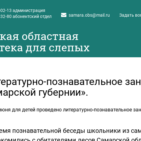
-02-13
администрация
samara.obs@mail.ru
Задать во
-32-80
абонентский отдел
кая областная
тека для слепых
ературно-познавательное зан
арской губернии».
июня для детей проведено литературно-познавательное зан
ремя познавательной беседы школьники из са
комились с обитателями лесов Самарской обл