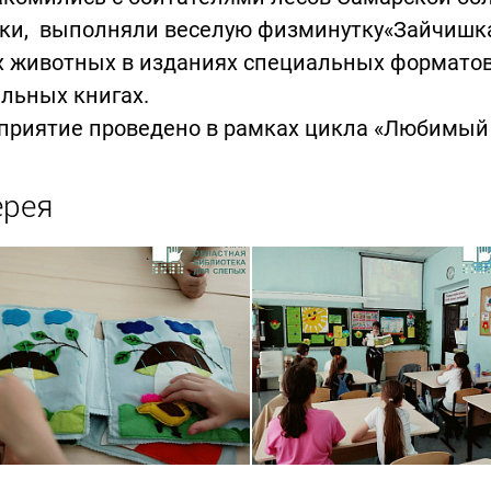
дки, выполняли веселую физминутку«Зайчишка
х животных в изданиях специальных форматов
льных книгах.
приятие проведено в рамках цикла «Любимый 
ерея