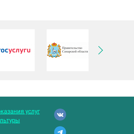
ледующее изображение
казания услуг
ультуры