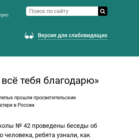
прос
Версия для слабовидящих
 всё тебя благодарю»
слепых прошли просветительские
тери в России.
колы № 42 проведены беседы об
человека, ребята узнали, как