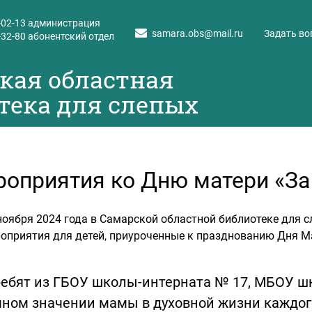
-02-13
администрация
samara.obs@mail.ru
Задать во
-32-80
абонентский отдел
кая областная
тека для слепых
оприятия ко Дню матери «За
ноября 2024 года в Самарской областной библиотеке для 
оприятия для детей, приуроченные к празднованию Дня Ма
ребят из ГБОУ школы-интерната № 17, МБОУ ш
ном значении мамы в духовной жизни каждого 