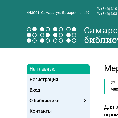
(846) 310
443001,
Самара, ул. Ярмарочная, 49
(846) 303
Самарс
библио
Мер
На главную
Регистрация
22 
мер
Вход
О библиотеке
Для 
Контакты
огром