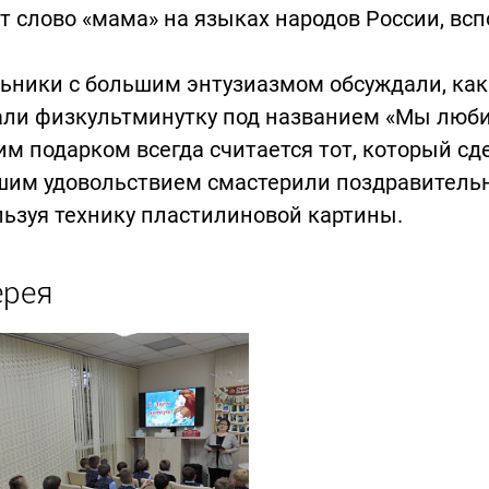
т слово «мама» на языках народов России, вс
ьники с большим энтузиазмом обсуждали, как
али физкультминутку под названием «Мы люби
м подарком всегда считается тот, который сд
шим удовольствием смастерили поздравительн
ьзуя технику пластилиновой картины.
ерея