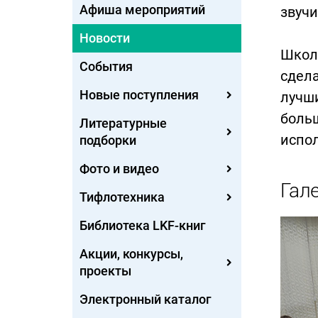
Афиша мероприятий
звучи
Новости
Школ
События
сдел
Новые поступления
лучши
боль
Литературные
испол
подборки
Фото и видео
Гал
Тифлотехника
Библиотека LKF-книг
Акции, конкурсы,
проекты
Электронный каталог