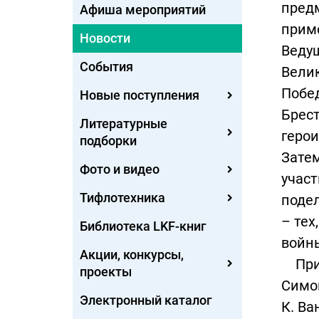
предм
Афиша мероприятий
прим
Новости
Веду
События
Велик
Побе
Новые поступления
Брест
Литературные
герои
подборки
Затем
Фото и видео
участ
Тифлотехника
поде
– тех
Библиотека LKF-книг
войн
Акции, конкурсы,
Прису
проекты
Симон
Электронный каталог
К. Ва