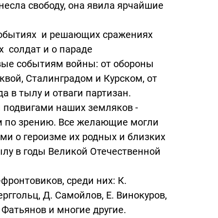
несла свободу, она явила ярчайшие
событиях и решающих сражениях
х солдат и о параде
ые событиям войны: от обороны
вой, Сталинградом и Курском, от
а в тылу и отваги партизан.
 подвигами наших земляков -
ом по зрению. Все желающие могли
и о героизме их родных и близких
тылу в годы Великой Отечественной
ронтовиков, среди них: К.
ерггольц, Д. Самойлов, Е. Винокуров,
. Фатьянов и многие другие.