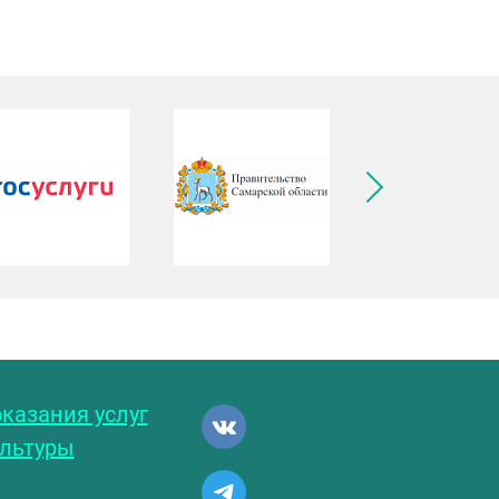
ледующее изображение
казания услуг
ультуры