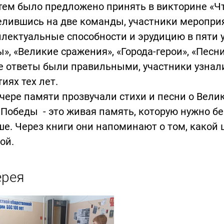
м было предложено принять в викторине «Что
елившись на две команды, участники меропри
лектуальные способности и эрудицию в пяти у
», «Великие сражения», «Города-герои», «Песн
е ответы были правильными, участники узнали
иях тех лет.
чере памяти прозвучали стихи и песни о Вели
Победы - это живая память, которую нужно б
е. Через книги они напоминают о том, какой 
ой.
ерея