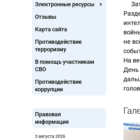
Зате
Электронные ресурсы
Разд
Отзывы
интел
Карта сайта
войны
не вс
Противодействие
терроризму
событ
На ве
В помощь участникам
СВО
День 
дальш
Противодействие
голов
коррупции
Гал
Правовая
информация
3 августа 2026