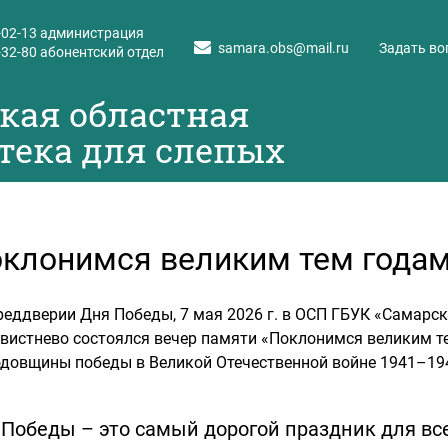
-02-13
администрация
samara.obs@mail.ru
Задать во
-32-80
абонентский отдел
кая областная
тека для слепых
клонимся великим тем годам
реддверии Дня Победы, 7 мая 2026 г. в ОСП ГБУК «Самарск
вистнево состоялся вечер памяти «Поклонимся великим т
одовщины победы в Великой Отечественной войне 1941–194
Победы – это самый дорогой праздник для все