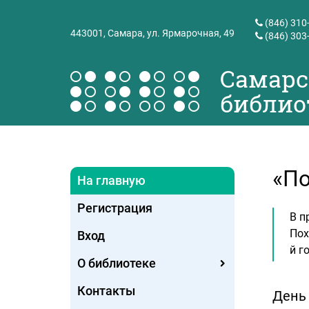
(846) 310
443001,
Самара, ул. Ярмарочная, 49
(846) 303
Самарс
библио
«По
На главную
Регистрация
В п
Пох
Вход
й г
О библиотеке
Контакты
День 