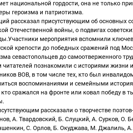
ет национальной гордости, она не только при
еры героизма и патриотизма.
щий рассказал присутствующим об основных 
ой Отечественной войны, о подвигах советски
ды.Участники мероприятия вспомнили ключев
ской крепости до победных сражений под Моск
зма севастопольцев до самоотверженного труд
 читателей познакомили с историями жизни и
ников ВОВ, в том числе тех, кто был инвалид
литься воспоминаниями и семейными историям
, кто сражался на фронте или ковал победу в 
ы.
тствующим рассказали о творчестве поэтов-ф
ов, А. Твардовский, Б. Слуцкий, А. Сурков, О. Б
ншенкин, С. Орлов, Б. Окуджава, М. Джалиль, А