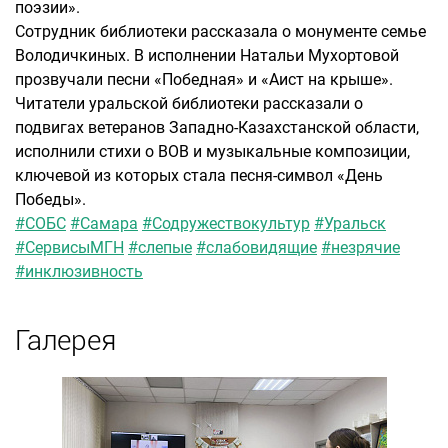
поэзии».
Сотрудник библиотеки рассказала о монументе семье
Володичкиных. В исполнении Натальи Мухортовой
прозвучали песни «Победная» и «Аист на крыше».
Читатели уральской библиотеки рассказали о
подвигах ветеранов Западно-Казахстанской области,
исполнили стихи о ВОВ и музыкальные композиции,
ключевой из которых стала песня-символ «День
Победы».
#СОБС
#Самара
#Содружествокультур
#Уральск
#СервисыМГН
#слепые
#слабовидящие
#незрячие
#инклюзивность
Галерея