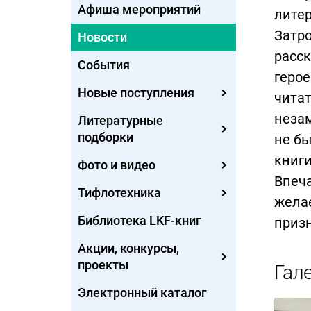
Афиша мероприятий
литер
Затро
Новости
расск
События
герое
Новые поступления
чита
незам
Литературные
подборки
не бы
книги
Фото и видео
Впеча
Тифлотехника
желае
Библиотека LKF-книг
призн
Акции, конкурсы,
проекты
Гал
Электронный каталог