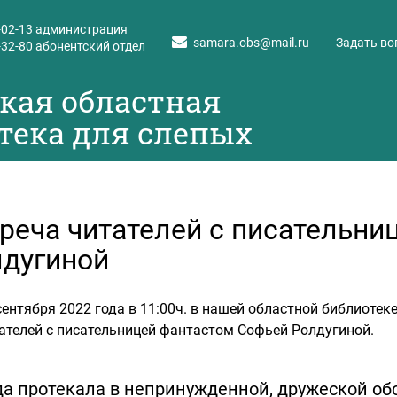
-02-13
администрация
samara.obs@mail.ru
Задать во
-32-80
абонентский отдел
кая областная
тека для слепых
реча читателей с писательни
дугиной
сентября 2022 года в 11:00ч. в нашей областной библиотеке
ателей с писательницей фантастом Софьей Ролдугиной.
а протекала в непринужденной, дружеской обс