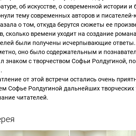
атуре, об искусстве, о современной истории 
нули тему современных авторов и писателей-
азала о том, откуда берутся сюжеты ее произ
в, сколько времени уходит на создание романа
телей были получены исчерпывающие ответы.
етно, оно было содержательным и познаватель
л знаком с творчеством Софьи Ролдугиной, п
.
тление от этой встречи остались очень прият
м Софье Ролдугиной дальнейших творческих 
ание читателей.
ерея