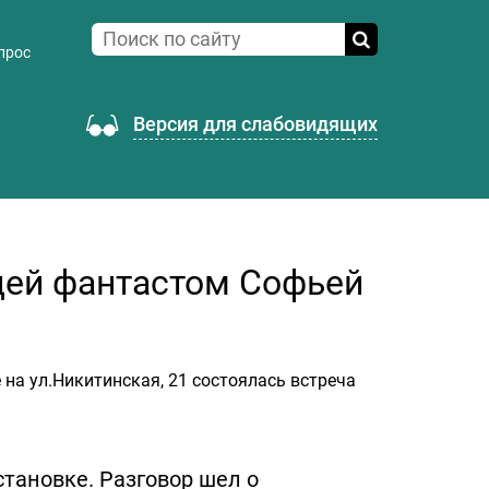
прос
Версия для слабовидящих
цей фантастом Софьей
 на ул.Никитинская, 21 состоялась встреча
тановке. Разговор шел о