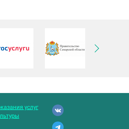
ледующее изображение
казания услуг
ультуры