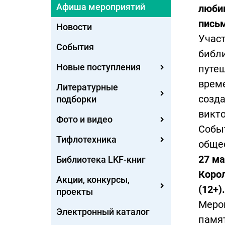
Афиша мероприятий
любим
письм
Новости
Участ
События
библи
Новые поступления
путеш
време
Литературные
созда
подборки
викто
Фото и видео
Событ
Тифлотехника
обще
27 ма
Библиотека LKF-книг
Корол
Акции, конкурсы,
(12+).
проекты
Мероп
Электронный каталог
памят