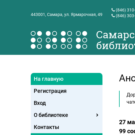
(846) 310
443001,
Самара, ул. Ярмарочная, 49
(846) 303
Самарс
библио
Ано
На главную
Регистрация
Дор
чат
Вход
О библиотеке
27 ма
Контакты
99 с