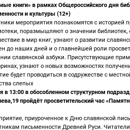
ые книги» в рамках Общероссийского дня биб
енности и культуры (1
2+)
ники мероприятия познакомятся с историей п
отеки, поразмышляют о значении библиотек, 
ествие в мир книг, узнают о развитии славян
н до наших дней и о главнейшей роли просве
нии славянской азбуки. Присутствующие прим
ринах, узнают о новых возможностях получен
ие будет проводиться в содружестве с местно
ства слепых
я в 13:00 в обособленном структурном подразд
ева,19 пройдёт просветительский час «Памят
риятие, приуроченное к Дню славянской пись
никам письменности Древней Руси. Читатели 