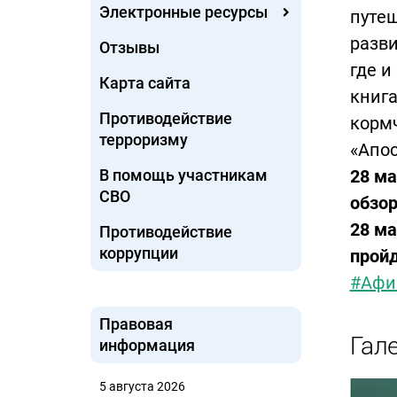
Электронные ресурсы
путеш
разви
Отзывы
где и
Карта сайта
книга
Противодействие
кормч
терроризму
«Апос
В помощь участникам
28 ма
СВО
обзор
28 ма
Противодействие
коррупции
прой
#Афи
Правовая
Гал
информация
5 августа 2026