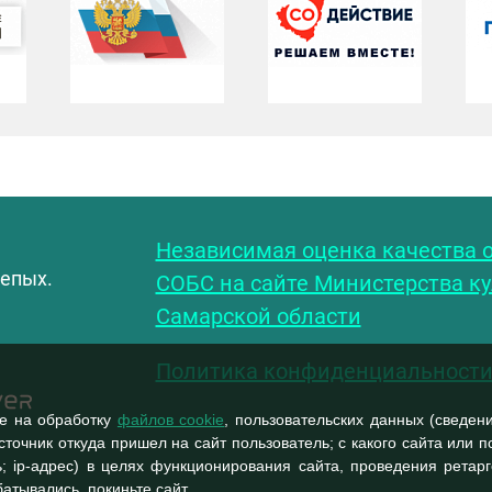
С
Независимая оценка качества о
лепых.
СОБС на сайте Министерства к
Самарской области
Политика конфиденциальност
ие на обработку
файлов cookie
, пользовательских данных (сведен
сточник откуда пришел на сайт пользователь; с какого сайта или 
; ip-адрес) в целях функционирования сайта, проведения ретар
атывались, покиньте сайт.