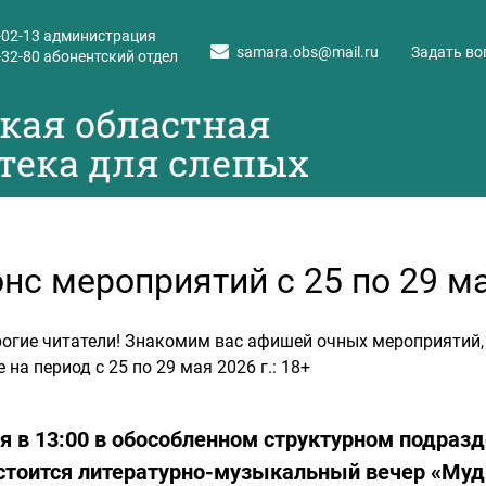
-02-13
администрация
samara.obs@mail.ru
Задать во
-32-80
абонентский отдел
кая областная
тека для слепых
нс мероприятий с 25 по 29 мая
огие читатели! Знакомим вас афишей очных мероприятий,
е на период с 25 по 29 мая 2026 г.: 18+
я в 13:00 в обособленном структурном подразде
остоится литературно-музыкальный вечер «Му