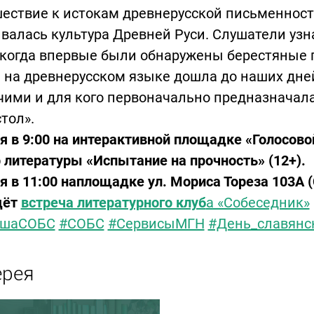
ествие к истокам древнерусской письменности
валась культура Древней Руси. Слушатели узна
 когда впервые были обнаружены берестяные 
 на древнерусском языке дошла до наших дне
ими и для кого первоначально предназначала
тол».
я в 9:00 на интерактивной площадке «Голосово
 литературы «Испытание на прочность» (12+).
я в 11:00 наплощадке ул. Мориса Тореза 103А 
дёт
встреча литературного клуб
а «Собеседник»
шаСОБС
#СОБС
#СервисыМГН
#День_славянс
ерея