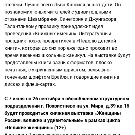
степени. Лучше всего Льва Кассиля знают дети. Он
познакомил юных читателей с удивительными
странами Швамбрания, Синегория и Джунгахора.
Талантливому прозаику принадлежит идея
проведения «Книжных именин». Литературный
праздник позже превратился в «Неделю детской
книги», которая до сих пор ежегодно проходит во
время весенних школьных каникул. На выставке будут
представлены книги разных форматов: плоско-
печатные, с укрупненным шрифтом, рельефно-
точечным шрифтом Брайля, и говорящие книги на
дисках и флеш-картах.
С 7 июля по 26 сентября в обособленном структурном
подразделении г. Похвистнево на ул. Мира, д.39 кв.16
будет проводиться книжная выставка «Женщины
России: великие и удивительные» в рамках цикла
«Великие женщины» (12+)
В истории России существовало немало сильных и