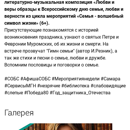
литературно-музыкальная композиция «Любви и
веры образцы к Всероссийскому дню семьи, любви и
верности из цикла мероприятий «Семья - волшебный
символ жизни» (6+).
Присутствующие познакомятся с историей
возникновения праздника, узнают о святых Петре и
Февронии Муромских, об их жизни и смерти. На
встрече прозвучат "Гимн семьи" (автор И.Резник), а
так же стихи и песни о семье, любви и дружбе.
Вспомним пословицы и поговорки о семье.
#СОБС #АфишаСОБС #Мероприятиянедели #Самара
#СервисыМГН #незрячие #библиотека #cлабовидящие
#cлепые #Победа80 #Год_защитника_Отечества
Галерея