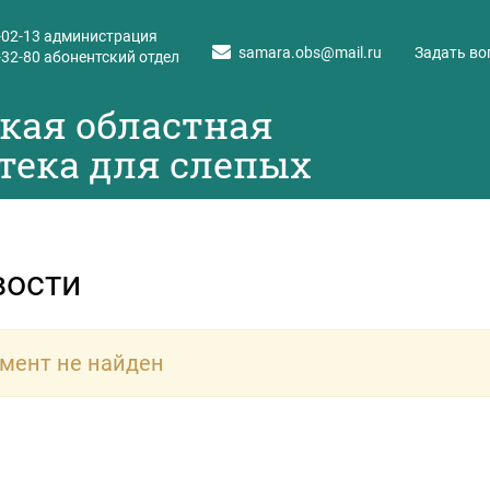
-02-13
администрация
samara.obs@mail.ru
Задать во
-32-80
абонентский отдел
кая областная
тека для слепых
вости
мент не найден