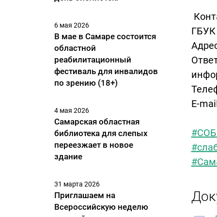
Конт
6 мая 2026
ГБУК 
В мае в Самаре состоится
Адрес
областной
Отве
реабилитационный
фестиваль для инвалидов
инфо
по зрению (18+)
Телеф
E-mai
4 мая 2026
Самарская областная
#СОБ
библиотека для слепых
переезжает в новое
#сла
здание
#Сам
31 марта 2026
Док
Приглашаем на
Всероссийскую неделю