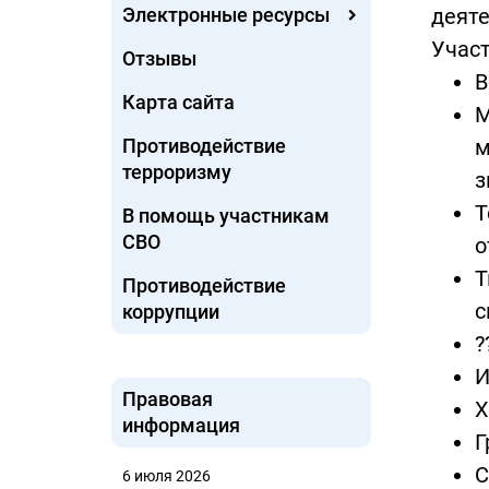
Электронные ресурсы
деяте
Участ
Отзывы
В
Карта сайта
М
Противодействие
м
терроризму
з
Т
В помощь участникам
СВО
о
Т
Противодействие
с
коррупции
?
И
Правовая
Х
информация
Г
С
6 июля 2026