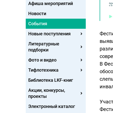
Афиша мероприятий
Новости
События
Фести
Новые поступления
выявл
Литературные
разли
подборки
совр
Фото и видео
В Фес
Тифлотехника
обос
слепы
Библиотека LKF-книг
инва
Акции, конкурсы,
проекты
Участ
Электронный каталог
Фести