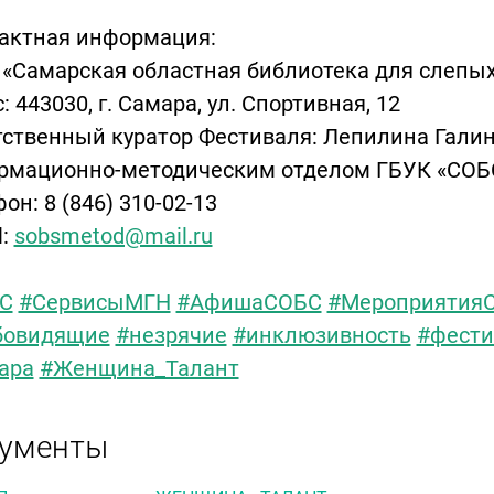
актная информация:
«Самарская областная библиотека для слепы
: 443030, г. Самара, ул. Спортивная, 12
тственный куратор Фестиваля: Лепилина Гали
рмационно-методическим отделом ГБУК «СОБ
он: 8 (846) 310-02-13
l:
sobsmetod@mail.ru
С
#СервисыМГН
#АфишаСОБС
#Мероприятия
бовидящие
#незрячие
#инклюзивность
#фести
ара
#Женщина_Талант
ументы