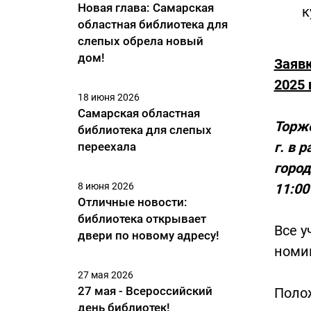
Новая глава: Самарская
к
областная библиотека для
слепых обрела новый
дом!
Заявк
2025 
18 июня 2026
Самарская областная
Торже
библиотека для слепых
г. в 
переехала
город
8 июня 2026
11:00
Отличные новости:
библиотека открывает
Все у
двери по новому адресу!
номи
27 мая 2026
27 мая - Всероссийский
Поло
день библиотек!