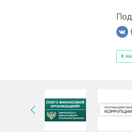
Под
НА