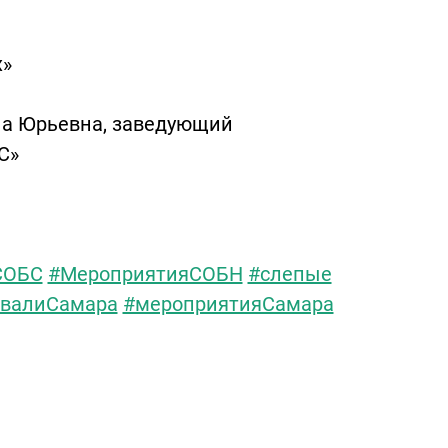
х»
на Юрьевна, заведующий
С»
СОБС
#МероприятияСОБН
#слепые
валиСамара
#мероприятияСамара