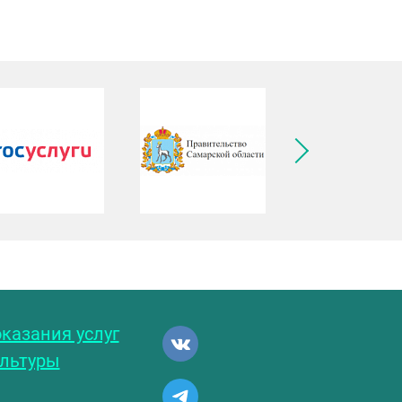
ледующее изображение
казания услуг
ультуры