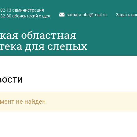
-02-13
администрация
samara.obs@mail.ru
Задать во
-32-80
абонентский отдел
кая областная
тека для слепых
вости
мент не найден