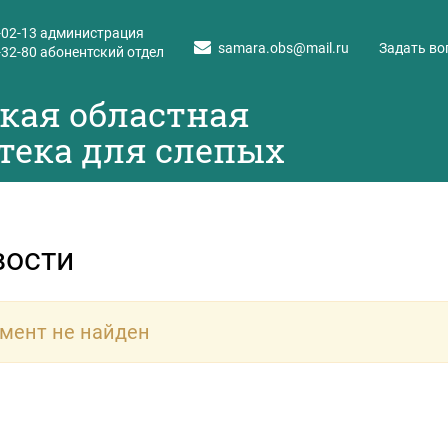
-02-13
администрация
samara.obs@mail.ru
Задать во
-32-80
абонентский отдел
кая областная
тека для слепых
вости
мент не найден