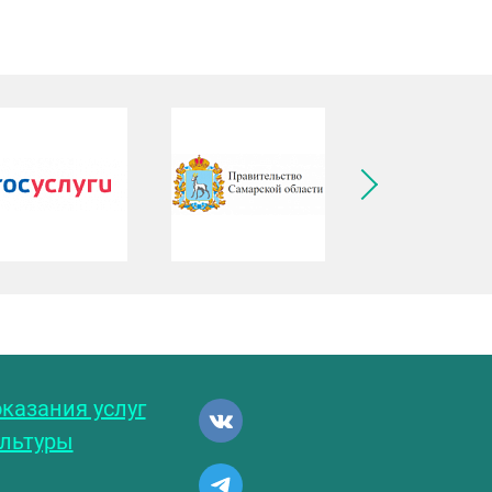
ледующее изображение
казания услуг
ультуры