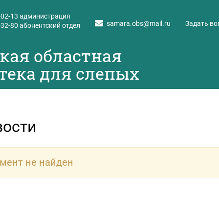
-02-13
администрация
samara.obs@mail.ru
Задать во
-32-80
абонентский отдел
кая областная
тека для слепых
вости
мент не найден