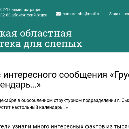
-02-13
администрация
samara.obs@mail.ru
Задать во
-32-80
абонентский отдел
кая областная
тека для слепых
 интересного сообщения «Гру
ендарь…»
декабря в обособленном структурном подразделении г. Сы
устит настольный календарь…»
ели узнали много интересных фактов из тыся