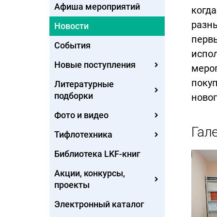
Афиша мероприятий
когда
разны
Новости
первы
События
испол
Новые поступления
мероп
поку
Литературные
подборки
новог
Фото и видео
Гал
Тифлотехника
Библиотека LKF-книг
Акции, конкурсы,
проекты
Электронный каталог