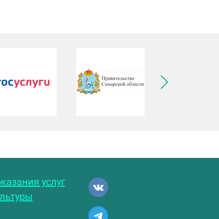
ледующее изображение
казания услуг
ультуры