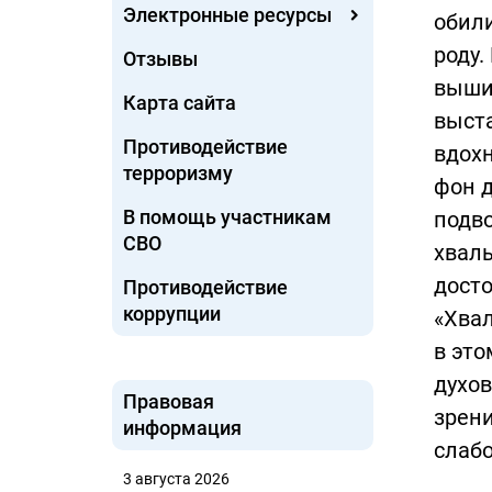
Электронные ресурсы
обили
роду.
Отзывы
выши
Карта сайта
выста
Противодействие
вдох
терроризму
фон д
В помощь участникам
подво
СВО
хвалы
дост
Противодействие
коррупции
«Хвал
в это
духов
Правовая
зрени
информация
слаб
3 августа 2026