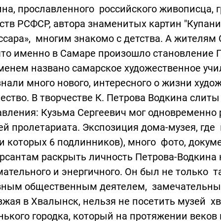
на, прославленного российского живописца, 
ств РСФСР, автора знаменитых картин "Купание
сара», многим знакомо с детства. А жителям
что именно в Самаре произошло становление 
менем названо самарское художественное учи
нали много нового, интересного о жизни худо
ество. В творчестве К. Петрова Водкина слит
вления: Кузьма Сергеевич мог одновременно 
й пролетариата. Экспозиция дома-музея, где
и которых 6 подлинников), много фото, доку
рсантам раскрыть личность Петрова-Водкина к
ательного и энергичного. Он был не только 
вным общественным деятелем, замечательным
жая в Хвалынск, нельзя не посетить музей хв
ького городка, который на протяжении веков