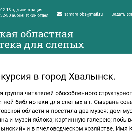
-02-13
администрация
samara.obs@mail.ru
Задать во
-32-80
абонентский отдел
кая областная
тека для слепых
курсия в город Хвалынск.
я группа читателей обособленного структурно
тной библиотеки для слепых в г. Сызрань сов
овской области и посетила два музея: дом-муз
на и музей яблока; картинную галерею; побы
ынский» и в пчеловодческом хозяйстве. Имя 