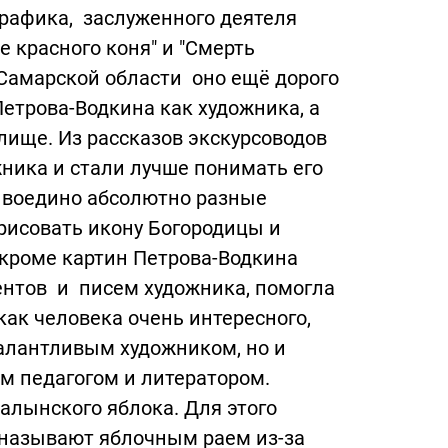
графика, заслуженного деятеля
 красного коня" и "Смерть
 Самарской области оно ещё дорого
Петрова-Водкина как художника, а
лище. Из рассказов экскурсоводов
жника и стали лучше понимать его
ы воедино абсолютно разные
рисовать икону Богородицы и
 кроме картин Петрова-Водкина
ментов и писем художника, помогла
ак человека очень интересного,
талантливым художником, но и
 педагогом и литератором.
алынского яблока. Для этого
 называют яблочным раем из-за