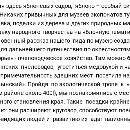
я здесь яблоневых садов, яблоко – особый си
 Никаких привычных для музеев экспонатов тут
вка, поделки из дерева и других природных 
вку народного творчества на яблочную тематик
новенный рассказ нашего гида по музею соз
ля дальнейшего путешествия по окрестностям
рье» - пчеловодческое хозяйство. Там можно 
нских пчеловодов, угоститься медовухой и ча
опримечательность здешних мест посетила на
ынский». Пройдя по экологической тропе к «С
м районе около 400!), мы познакомились с ме
ного становления края. Такие поездки крайн
ю: они расширяют кругозор, способствуют по
овидящих людей и развитию их адаптационны