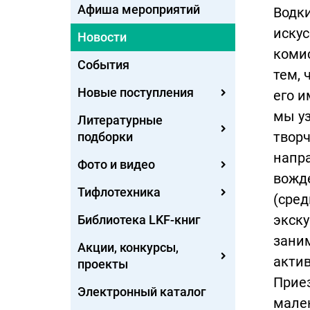
Афиша мероприятий
Водки
искус
Новости
комис
События
тем, 
Новые поступления
его и
мы уз
Литературные
творч
подборки
напра
Фото и видео
вожде
Тифлотехника
(сред
экску
Библиотека LKF-книг
заним
Акции, конкурсы,
акти
проекты
Приез
Электронный каталог
мален