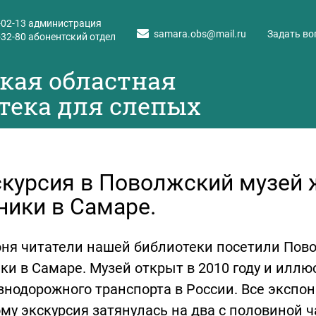
-02-13
администрация
samara.obs@mail.ru
Задать во
-32-80
абонентский отдел
кая областная
тека для слепых
курсия в Поволжский музей
ники в Самаре.
юня читатели нашей библиотеки посетили Пов
ки в Самаре. Музей открыт в 2010 году и иллю
нодорожного транспорта в России. Все экспон
му экскурсия затянулась на два с половиной 