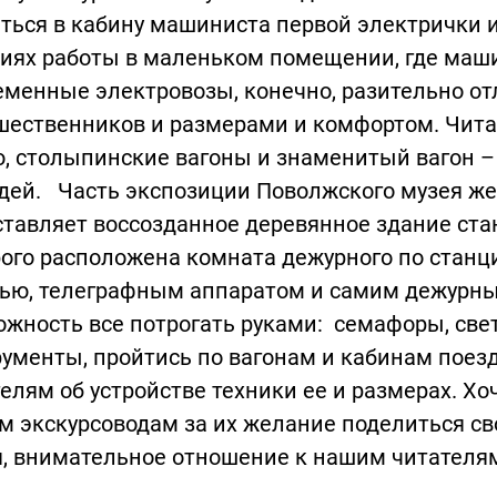
ться в кабину машиниста первой электрички 
иях работы в маленьком помещении, где маши
менные электровозы, конечно, разительно от
ественников и размерами и комфортом. Читат
, столыпинские вагоны и знаменитый вагон –
дей. Часть экспозиции Поволжского музея же
тавляет воссозданное деревянное здание станц
ого расположена комната дежурного по станц
рью, телеграфным аппаратом и самим дежурн
жность все потрогать руками: семафоры, све
ументы, пройтись по вагонам и кабинам поез
елям об устройстве техники ее и размерах. Хо
м экскурсоводам за их желание поделиться с
, внимательное отношение к нашим читателя