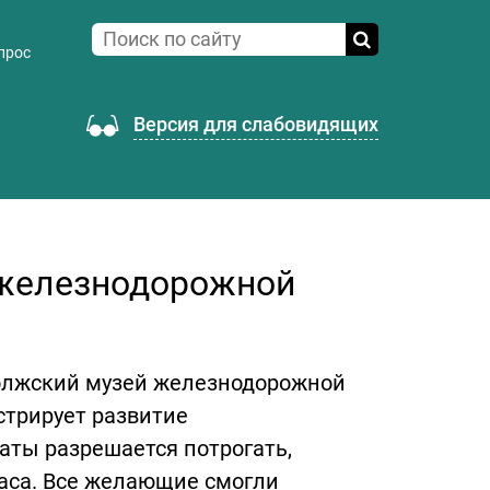
прос
Версия для слабовидящих
 железнодорожной
олжский музей железнодорожной
стрирует развитие
аты разрешается потрогать,
часа. Все желающие смогли