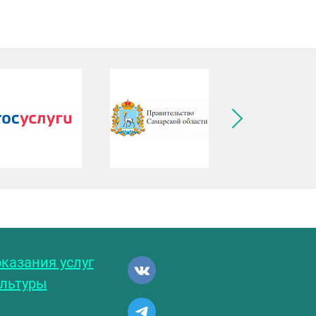
ледующее изображение
казания услуг
ультуры