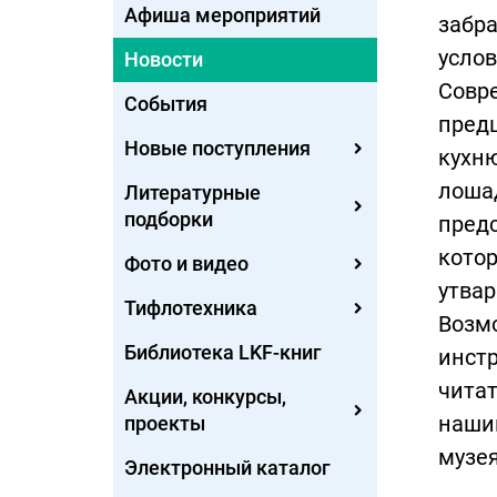
Афиша мероприятий
забра
услов
Новости
Совре
События
предш
Новые поступления
кухню
лоша
Литературные
подборки
предс
котор
Фото и видео
утва
Тифлотехника
Возмо
Библиотека LKF-книг
инстр
читат
Акции, конкурсы,
наши
проекты
музея
Электронный каталог