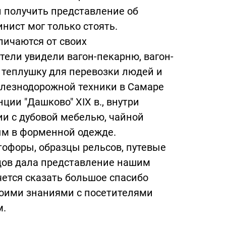
и получить представление об
нист мог только стоять.
личаются от своих
ели увидели вагон-пекарню, вагон-
 теплушку для перевозки людей и
лезнодорожной техники в Самаре
ии "Дашково" XIX в., внутри
ии с дубовой мебелью, чайной
ым в форменной одежде.
тофоры, образцы рельсов, путевые
дов дала представление нашим
чется сказать большое спасибо
воими знаниями с посетителями
м.