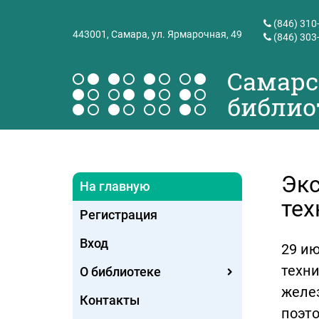
(846) 310
443001,
Самара, ул. Ярмарочная, 49
(846) 303
Самарс
библио
Экс
На главную
тех
Регистрация
Вход
29 и
техни
О библиотеке
желез
Контакты
поэто