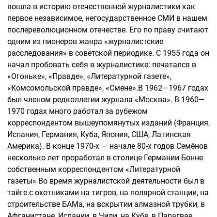
вошла в историю отечественной журналистики как
первое независимое, негосударственное СМИ в нашем
послереволюционном отечестве. Его по праву считают
одним из пионеров жанра «журналистские
расследования» в советской периодике. С 1955 года он
начал пробовать себя в журналистике: печатался в
«Огоньке», «Правде», «Литературной газете»,
«Комсомольской правде», «Смене».В 1962—1967 годах
был членом редколлегии журнала «Москва». В 1960—
1970 годах много работал за рубежом
корреспондентом вышеупомянутых изданий (Франция,
Испания, Германия, Куба, Япония, США, Латинская
Америка). В конце 1970-х — начале 80-х годов Семёнов
несколько лет проработал в столице Германии Бонне
собственным корреспондентом «Литературной
газеты» Во время журналистской деятельности был в
тайге с охотниками на тигров, на полярной станции, на
строительстве БАМа, на вскрытии алмазной трубки, в
Афганистане, Испании, в Чили, на Кубе, в Парагвае.