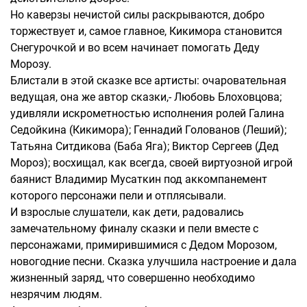
Но каверзы нечистой силы раскрываются, добро
торжествует и, самое главное, Кикимора становится
Снегурочкой и во всем начинает помогать Деду
Морозу.
Блистали в этой сказке все артисты: очаровательная
ведущая, она же автор сказки,- Любовь Блоховцова;
удивляли искрометностью исполнения ролей Галина
Седойкина (Кикимора); Геннадий Голованов (Леший);
Татьяна Ситдикова (Баба Яга); Виктор Сергеев (Дед
Мороз); восхищал, как всегда, своей виртуозной игрой
баянист Владимир Мусаткин под аккомпанемент
которого персонажи пели и отплясывали.
И взрослые слушатели, как дети, радовались
замечательному финалу сказки и пели вместе с
персонажами, примирившимися с Дедом Морозом,
новогодние песни. Сказка улучшила настроение и дала
жизненный заряд, что совершенно необходимо
незрячим людям.