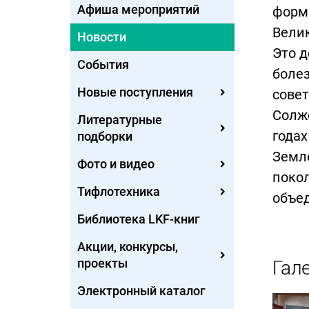
Афиша мероприятий
форми
Вели
Новости
Это д
События
болез
Новые поступления
совет
Солже
Литературные
годах
подборки
Земле
Фото и видео
покол
Тифлотехника
объед
Библиотека LKF-книг
Акции, конкурсы,
проекты
Гал
Электронный каталог