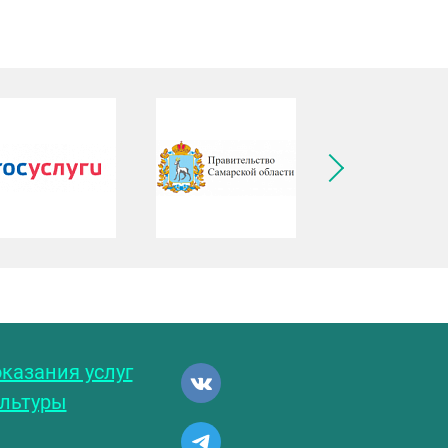
ледующее изображение
казания услуг
ультуры