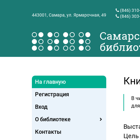
(846) 310
443001,
Самара, ул. Ярмарочная, 49
(846) 303
Самарс
библио
Кни
На главную
Регистрация
В ч
для
Вход
О библиотеке
Выст
Контакты
Цель