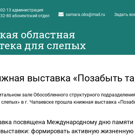
-02-13
администрация
samara.obs@mail.ru
Задать во
-32-80
абонентский отдел
кая областная
тека для слепых
жная выставка «Позабыть т
итальном зале Обособленного структурного подразделени
 слепых» в г. Чапаевске прошла книжная выставка «Позаб
авка посвящена Международному дню памяти
 выставки: формировать активную жизненную 