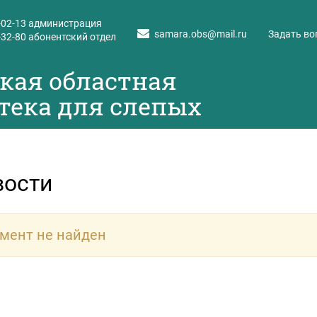
-02-13
администрация
samara.obs@mail.ru
Задать во
-32-80
абонентский отдел
кая областная
тека для слепых
вости
мент не найден