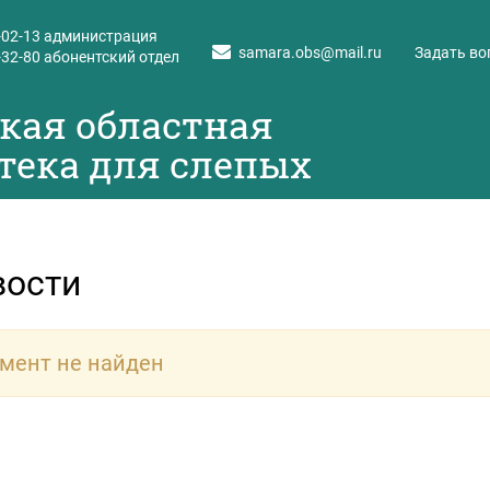
-02-13
администрация
samara.obs@mail.ru
Задать во
-32-80
абонентский отдел
кая областная
тека для слепых
вости
мент не найден