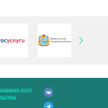
ледующее изображение
казания услуг
ультуры