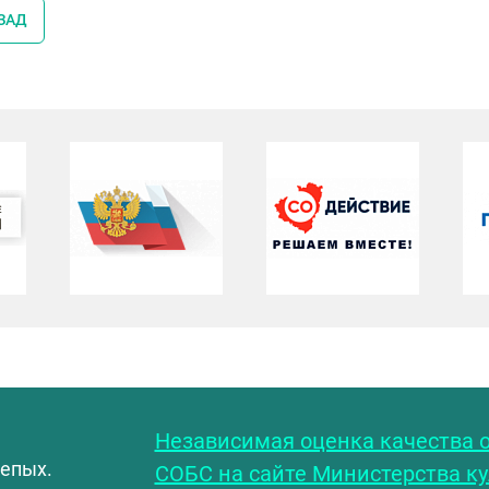
ЗАД
С
Независимая оценка качества о
лепых.
СОБС на сайте Министерства к