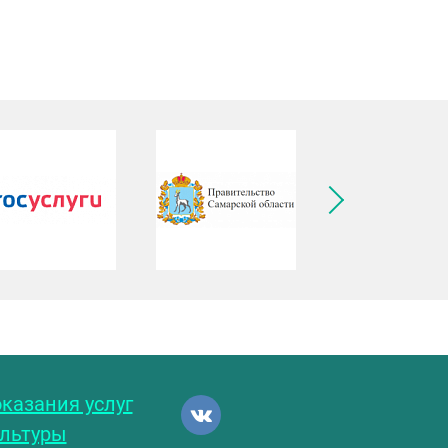
ледующее изображение
казания услуг
ультуры