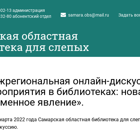
-02-13
администрация
samara.obs@mail.ru
Задать во
-32-80
абонентский отдел
кая областная
тека для слепых
региональная онлайн-диску
оприятия в библиотеках: нов
менное явление».
марта 2022 года Самарская областная библиотека для сл
куссию.