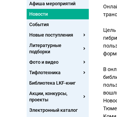
Афиша мероприятий
Онлай
Новости
транс
События
Цель
Новые поступления
гибр
Литературные
польз
подборки
форм
Фото и видео
В онл
Тифлотехника
библи
Библиотека LKF-книг
польз
вошли
Акции, конкурсы,
проекты
Новос
Тюмен
Электронный каталог
Коми,