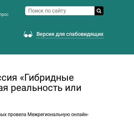
прос
Версия для слабовидящих
ссия «Гибридные
ая реальность или
епых провела Межрегиональную онлайн-