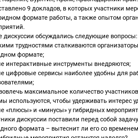
тавлено 9 докладов, в которых участники ме
ридном формате работы, а также опытом орга
приятий.
е дискуссии обсуждались следующие вопросы:
акими трудностями сталкиваются организатор
идном формате;
ие интерактивные инструменты внедряются;
кие цифровые сервисы наиболее удобны для р
зователями;
 вовлечь максимальное количество участников
ы используются, чтобы удерживать интерес у
ие «плюсы» и «минусы» у гибридных мероприят
ники дискуссии поставили перед собой задачу
идного формата – вытеснит ли его со времен
ибридные мероприятия останутся надолго?