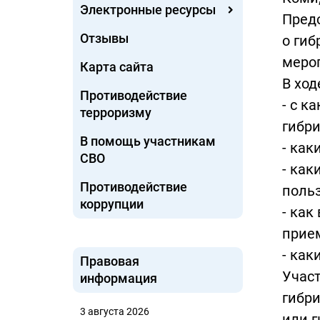
Электронные ресурсы
Предс
Отзывы
о гиб
меро
Карта сайта
В ход
Противодействие
- с к
терроризму
гибр
В помощь участникам
- как
СВО
- ка
Противодействие
поль
коррупции
- как
прием
- как
Правовая
Участ
информация
гибр
3 августа 2026
или г