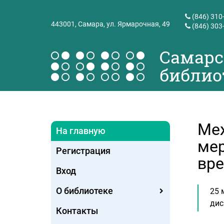
(846) 310
443001,
Самара, ул. Ярмарочная, 49
(846) 303
Самарс
библио
Меж
На главную
мер
Регистрация
вре
Вход
О библиотеке
25 
дис
Контакты