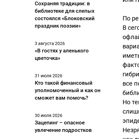
Сохраняя традиции: в
библиотеке для слепых
По ре
состоялся «Блоковский
праздник поэзии»
В сег
офла
3 августа 2026
вариа
«В гостях у аленького
иметь
цветочка»
факто
гибри
31 июля 2026
Кто такой финансовый
все п
уполномоченный и как он
библ
сможет вам помочь?
Но те
слишк
30 июля 2026
эпиде
Зацепинг – опасное
Незр
увлечение подростков