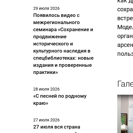
как д
сохр
29 июля 2026
Появилось видео с
встре
межрегионального
Моде
семинара «Сохранение и
орган
продвижение
исторического и
арсен
культурного наследия в
польз
спецбиблиотеках: новые
издания и проверенные
практики»
Гал
28 июля 2026
«С песней по родному
краю»
27 июля 2026
27 июля вся страна