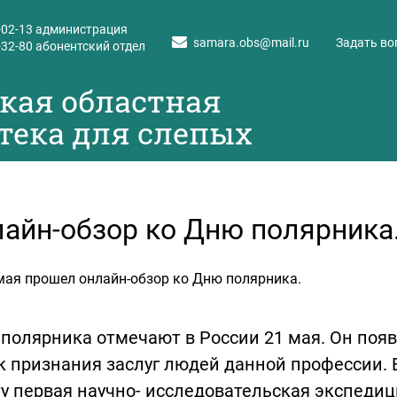
-02-13
администрация
samara.obs@mail.ru
Задать во
-32-80
абонентский отдел
кая областная
тека для слепых
айн-обзор ко Дню полярника
мая прошел онлайн-обзор ко Дню полярника.
полярника отмечают в России 21 мая. Он поя
к признания заслуг людей данной профессии. В
у первая научно- исследовательская экспед