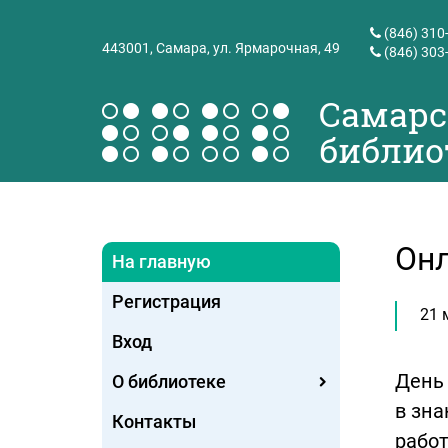
(846) 310
443001,
Самара, ул. Ярмарочная, 49
(846) 303
Самарс
библио
Онл
На главную
Регистрация
21 
Вход
День 
О библиотеке
в зна
Контакты
работ