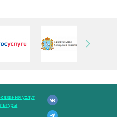
ледующее изображение
казания услуг
ультуры