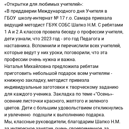
«Открытки для любимых учителей»:
«В преддверии Международного дня Учителя в
ГБОУ школу-интернат № 17 г.о. Самара приехала
ведущий методист ГБУК СОБС Шапко Н.М. С ребятами
1 А и 2 А классов провела беседу о профессии учителя,
дети узнали, что 2023 год - это год Педагога и
наставника. Вспомнили и перечислили всех учителей,
которые ведут у них уроки, поговорили, что эта
профессии очень нужна и важна.
Наталья Михайловна предложила ребятам
приготовить небольшой подарок всем учителям -
книжную закладку, методист привезла
индивидуальные заготовки к творческому заданию
для каждого ученика. Закладка по теме «"Осень»-
осенние листочки красного, желтого и зеленого
цветов. Дети с большим удовольствием откликнулись
и увлеченно подошли к выполнению подарка.
Мы, классные руководители, благодарим Шапко Н.М.
за интересное занятие, очень своевременное, за