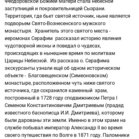
Феодоровской Божией Матери стала небесной
заступницей и покровительницей Сызрани.
Территория, где бьет святой источник, ныне является
подворьем Свято-Вознесенского мужского
монастыря. Хранитель этого святого места -
иеромонах Серафим рассказал историю явления
чудотворной иконы и поведал о чудесах,
происходящих в нынешнее время по молитвам
Царицы Небесной. Из рассказа о. Серафима
экскурсанты узнали ещё об одном историческом
объекте - Благовещенском (Симеоновском)
монастыре, расположенном чуть ниже святого
источника, где сохранился каменный храм,
построенный в 1728 году сподвижником Петра I
Семеном Константиновичем Дмитриевым (прадед
известного баснописца И.И. Дмитриева), которому
были дарованы эти земли. Именно в этом храме на
службе побывал император Александр II во время
своего путешествия по Волге в 1871 году. Паломники