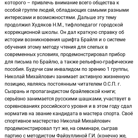
которого – привлечь внимание всего общества к
особой группе людей, обладающих самыми разными
интересами и возможностями. Дальше эту тему
продолжил Худяков Н.М., тифлопедагог городской
коррекционной школы. Он дал краткую справку об
истории возникновения шрифта Брайля и о системе
обучения этому методу чтения для слепых в
современных условиях, продемонстрировал прибор
для письма по Брайлю, а также рельефно-графические
пособия. Будучи сам инвалидом по зрению 1 группы,
Николай Михайлович занимает активную жизненную
позицию, являясь постоянным читателем О.С.П. г.
Сызрань и пропагандистом брайлевской книги;
серьёзно занимается русскими шашками, участвует в
соревнованиях российского уровня и в этом году сдал
норматив на звание кандидата в мастера спорта. Своё
спортивное мастерство Николай Михайлович
продемонстрировал тут же, на семинаре, сыграв
партию с методистом Файзуллиной Г.И. (конечно же,