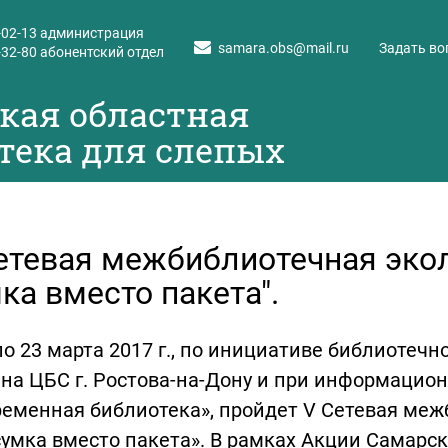
-02-13
администрация
samara.obs@mail.ru
Задать во
-32-80
абонентский отдел
кая областная
тека для слепых
етевая межбиблиотечная экол
ка вместо пакета".
по 23 марта 2017 г., по инициативе библиотеч
на ЦБС г. Ростова-на-Дону и при информацио
еменная библиотека», пройдет V Сетевая меж
умка вместо пакета». В рамках Акции Самарск