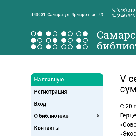
(846) 310
443001,
Самара, ул. Ярмарочная, 49
(846) 303
Самарс
библио
V с
На главную
сум
Регистрация
Вход
С 20 
Герце
О библиотеке
«Совр
Контакты
«Экос