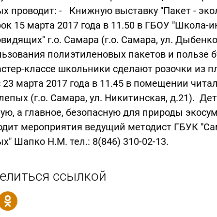
х проводит: - Книжную выставку "Пакет - экол
ок 15 марта 2017 года в 11.50 в ГБОУ "Школа-
видящих" г.о. Самара (г.о. Самара, ул. Дыбенко
ьзования полиэтиленовых пакетов и пользе б
стер-классе школьники сделают розочки из п
 23 марта 2017 года в 11.45 в помещении чит
лепых (г.о. Самара, ул. Никитинская, д.21). Де
ую, а главное, безопасную для природы экосум
одит мероприятия ведущий методист ГБУК "Са
х" Шапко Н.М. тел.: 8(846) 310-02-13.
елиться ссылкой