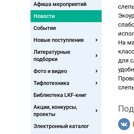
Афиша мероприятий
слепы
Экоур
Новости
слабо
События
испол
Новые поступления
На ма
класс
Литературные
подборки
для с
удобн
Фото и видео
Пров
Тифлотехника
слепы
Библиотека LKF-книг
Акции, конкурсы,
Под
проекты
Электронный каталог