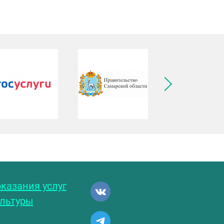
ледующее изображение
казания услуг
ультуры