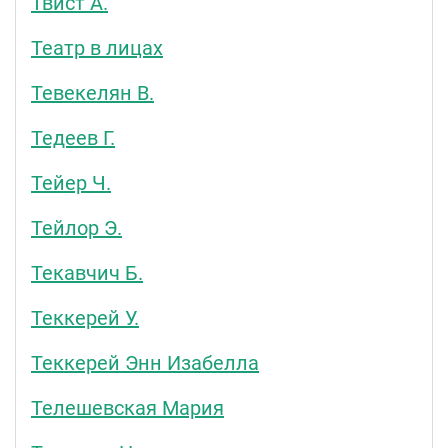
Твист А.
Театр в лицах
Тевекелян В.
Тедеев Г.
Тейер Ч.
Тейлор Э.
Текавчич Б.
Теккерей У.
Теккерей Энн Изабелла
Телешевская Мария