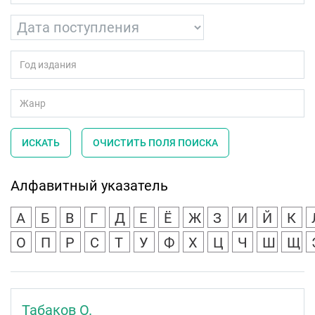
ИСКАТЬ
ОЧИСТИТЬ ПОЛЯ ПОИСКА
Алфавитный указатель
А
Б
В
Г
Д
Е
Ё
Ж
З
И
Й
К
О
П
Р
С
Т
У
Ф
Х
Ц
Ч
Ш
Щ
Табаков О.