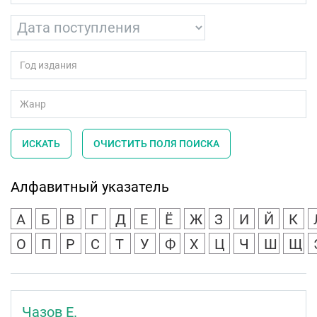
ИСКАТЬ
ОЧИСТИТЬ ПОЛЯ ПОИСКА
Алфавитный указатель
А
Б
В
Г
Д
Е
Ё
Ж
З
И
Й
К
О
П
Р
С
Т
У
Ф
Х
Ц
Ч
Ш
Щ
Чазов Е.