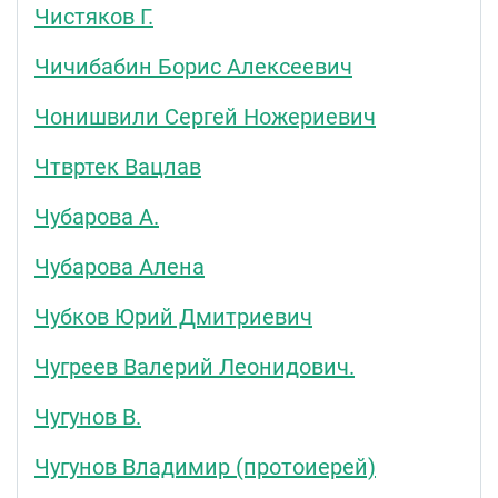
Чистяков Г.
Чичибабин Борис Алексеевич
Чонишвили Сергей Ножериевич
Чтвртек Вацлав
Чубарова А.
Чубарова Алена
Чубков Юрий Дмитриевич
Чугреев Валерий Леонидович.
Чугунов В.
Чугунов Владимир (протоиерей)