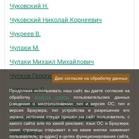
Чуковский Н.
Чуковский Николай Корнеевич
Чукреев В.
Чулаки М.
Чулаки Михаил Михайлович
Чулков Георгий Иванович
Даю согласие на обработку данных
Чупринин С.
Продолжая использовать наш сайт, вы даете согласие на
обработку
файлов cookie
, пользовательских данных
Чуприянова Нина Сергеевна
(сведения о местоположении; тип и версия ОС; тип и
версия Браузера; тип устройства и разрешение его
Чхартишвили Григорий Шалвович
экрана; источник откуда пришел на сайт пользователь; с
какого сайта или по какой рекламе; язык ОС и Браузера;
какие страницы открывает и на какие кнопки нажимает
Чхеидзе А.
пользователь; ip-адрес) в целях функционирования сайта,