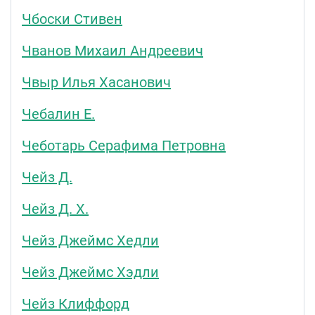
Чбоски Стивен
Чванов Михаил Андреевич
Чвыр Илья Хасанович
Чебалин Е.
Чеботарь Серафима Петровна
Чейз Д.
Чейз Д. Х.
Чейз Джеймс Хедли
Чейз Джеймс Хэдли
Чейз Клиффорд