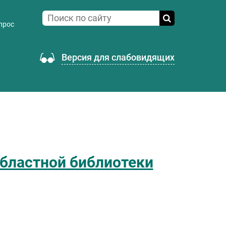
прос
Версия для слабовидящих
бластной библиотеки