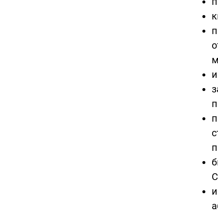
п
к
п
о
м
и
з
п
п
с
п
б
С
и
а