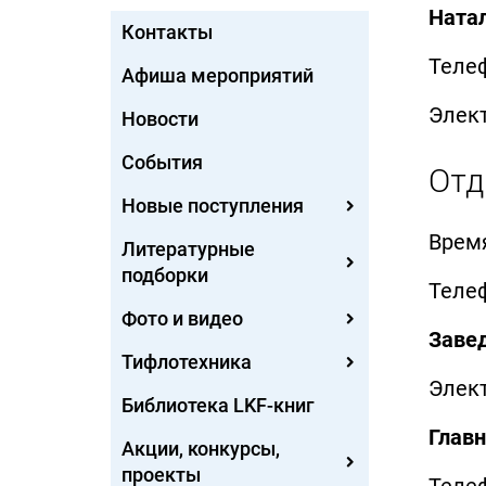
Натал
Контакты
Телеф
Афиша мероприятий
Элек
Новости
События
Отд
Новые поступления
Время
Литературные
подборки
Телеф
Фото и видео
Заве
Тифлотехника
Элек
Библиотека LKF-книг
Главн
Акции, конкурсы,
проекты