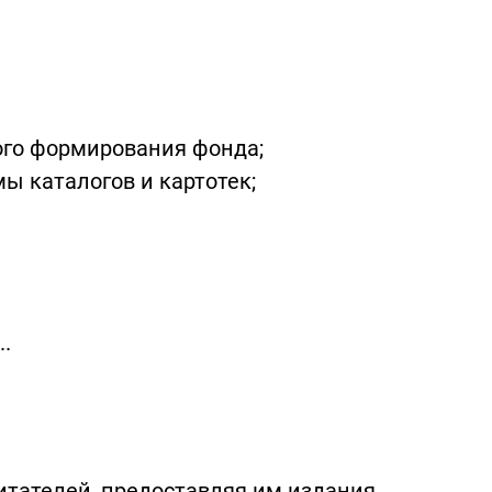
ого формирования фонда;
ы каталогов и картотек;
.
тателей, предоставляя им издания,