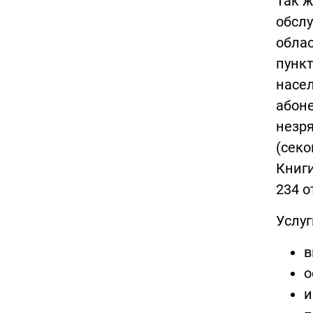
Так 
обсл
облас
пункт
насел
абон
незр
(секо
Книги
234 о
Услуг
в
о
и