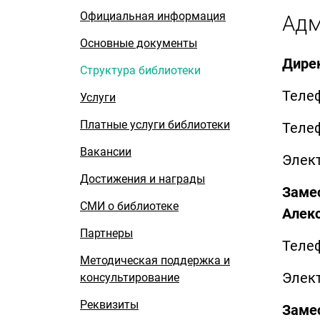
Официальная информация
Адм
Основные документы
Дирек
Структура библиотеки
Телеф
Услуги
Платные услуги библиотеки
Телеф
Вакансии
Элек
Достижения и награды
Заме
СМИ о библиотеке
Алек
Партнеры
Телеф
Методическая поддержка и
Элек
консультирование
Реквизиты
Замес