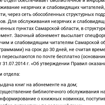
же отдел обеспечивает библиотечное и инфор
уживание незрячих и слабовидящих читателей
ти, через сеть обособленных структурных по
ов. Для обслуживания незрячих и слабовидя
енных пунктах Самарской области, в структу
емент. Заочный абонемент высылает спецфор
ячим и слабовидящим читателям Самарской о
граммами) на срок до 30 дней, не считая врем
 пересылаются по почте бесплатно (основан
т 31.07.2014 г. «Об утверждении Правил оказани
и отдела:
ыдача книг на абонементе на дом;
существление библиотечного обслуживания на
нформирование о книжных новинках, поступив