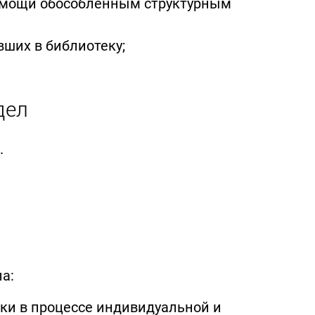
омощи обособленным структурным
ших в библиотеку;
дел
.
а:
ки в процессе индивидуальной и