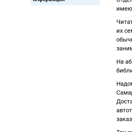
имеющ
Читат
их се
обычн
зани
На аб
библи
Надо
Самар
Дост
автот
заказ