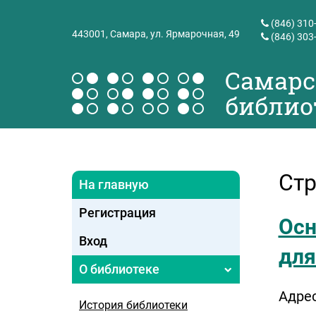
(846) 310
443001,
Самара, ул. Ярмарочная, 49
(846) 303
Самарс
библио
Стр
На главную
Регистрация
Осн
Вход
для
О библиотеке
Адрес
История библиотеки