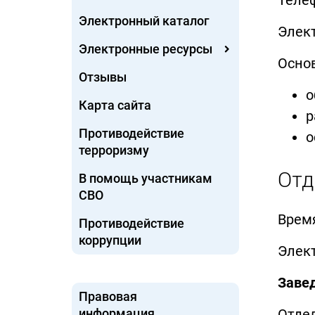
Телеф
Электронный каталог
Элек
Электронные ресурсы
Осно
Отзывы
о
Карта сайта
р
Противодействие
о
терроризму
Отд
В помощь участникам
СВО
Время
Противодействие
коррупции
Элек
Заве
Правовая
информация
Отде