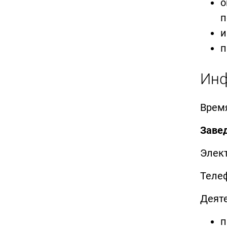
о
п
и
п
Инф
Время
Заве
Элек
Телеф
Деят
п