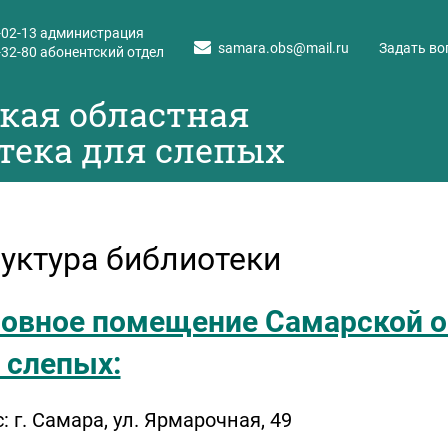
-02-13
администрация
samara.obs@mail.ru
Задать во
-32-80
абонентский отдел
кая областная
тека для слепых
уктура библиотеки
овное помещение Самарской о
 слепых:
: г. Самара, ул. Ярмарочная, 49