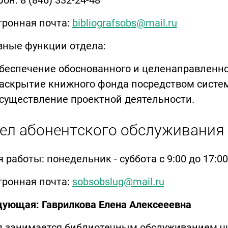
он: 8 (846) 332-24-48
тронная почта:
bibliografsobs@mail.ru
вные функции отдела:
беспечение обоснованного и целенаправленн
аскрытие книжного фонда посредством систем
существление проектной деятельности.
ел абонентского обслуживания
 работы: понедельник - суббота с 9:00 до 17:00.
тронная почта:
sobsobslug@mail.ru
дующая: Гаврилкова Елена Алексееевна
л занимается библиотечным обслуживанием чи