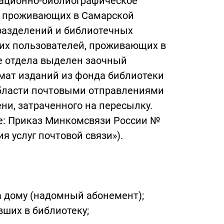
мационно-библиографическое
, проживающих в Самарской
дразделений и библиотечных
щих пользователей, проживающих в
ре отдела выделен заочный
мат изданий из фонда библиотеки
бласти почтовыми отправлениями
ени, затраченного на пересылку.
ие: Приказ Минкомсвязи России №
я услуг почтовой связи»).
 дому (надомный абонемент);
ших в библиотеку;