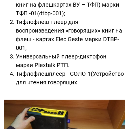
книг на флешкартах ВУ – ТФП) марки
ТФП -01(dtbp-001);
Тифлофлеш плеер для
воспроизведения «говорящих» книг на
флеш - картах Elec Geste марки DTBP-
001;
Универсальный плеер-диктофон
марки Plextalk РТП.
Тифлофлешплеер - СОЛО-1(Устройство
для чтения говорящих