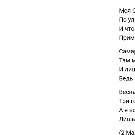
Моя С
По ул
И что
Примч
Самар
Там м
И лиш
Ведь 
Весна
Три г
А я в
Лишь 
(2 Ма