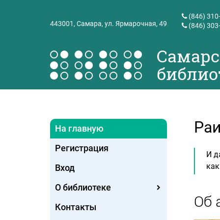
(846) 310
443001,
Самара, ул. Ярмарочная, 49
(846) 303
Самарс
библио
Раи
На главную
Регистрация
И д
как
Вход
О библиотеке
Об 
Контакты