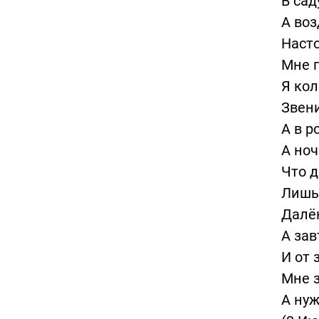
В сад
А воз
Насто
Мне п
Я кол
Звени
А в р
А ноч
Что д
Лишь 
Далёк
А зав
И от 
Мне з
А нуж