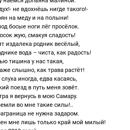
у наемся допьяна малиной.
дух!- не вдохнёшь нигде такого!-
ян на меду и на полыни!
од босые ноги лёг просёлок.
осок жую, смакуя сладость!
т издалека родник весёлый,
однике вода – чиста, как радость!
ью тишина у нас такая,
аже слышно, как трава растёт!
слуха иногда, едва касаясь,
ий поезд в путь меня зовёт.
тра я вернусь в мою Самару.
земли во мне такие силы!..
аграница не нужна задаром.
ен мне лишь только край мой милый!