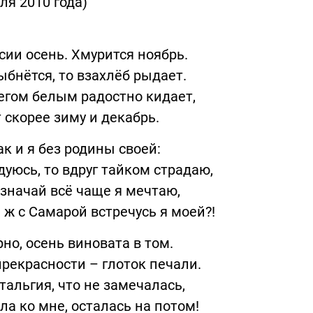
ля 2010 года)
сии осень. Хмурится ноябрь.
ыбнётся, то взахлёб рыдает.
егом белым радостно кидает,
 скорее зиму и декабрь.
ак и я без родины своей:
дуюсь, то вдруг тайком страдаю,
значай всё чаще я мечтаю,
 ж с Самарой встречусь я моей?!
но, осень виновата в том.
прекрасности – глоток печали.
тальгия, что не замечалась,
а ко мне, осталась на потом!