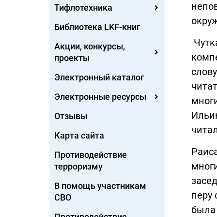
непов
Тифлотехника
окруж
Библиотека LKF-книг
Чутка
Акции, конкурсы,
компе
проекты
слову
Электронный каталог
читат
Электронные ресурсы
многи
Ильин
Отзывы
читал
Карта сайта
Раиса
Противодействие
многи
терроризму
засед
В помощь участникам
перу 
СВО
была
Противодействие