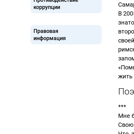
Самар
коррупции
В 200
знато
Правовая
второ
информация
своей
римск
запом
«Помн
жить 
Поэ
***
Мне б
Свою 
Что, 