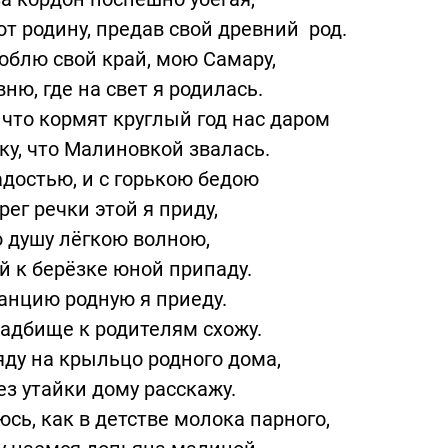
т родину, предав свой древний род.
юблю свой край, мою Самару,
ню, где на свет я родилась.
 что кормят круглый год нас даром
ку, что Малиновкой звалась.
адостью, и с горькою бедою
рег речки этой я приду,
 душу лёгкою волною,
 к берёзке юной припаду.
анцию родную я приеду.
адбище к родителям схожу.
ду на крыльцо родного дома,
ез утайки дому расскажу.
сь, как в детстве молока парного,