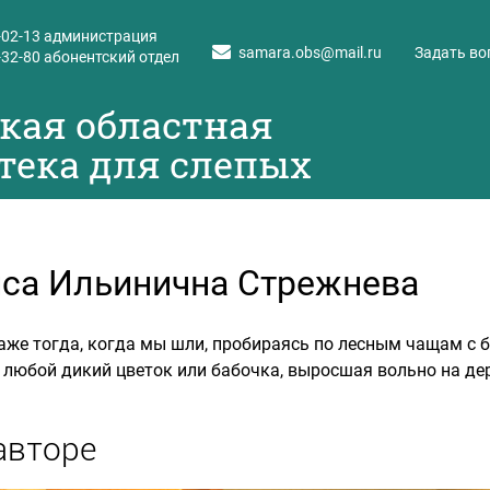
-02-13
администрация
samara.obs@mail.ru
Задать во
-32-80
абонентский отдел
кая областная
тека для слепых
са Ильинична Стрежнева
аже тогда, когда мы шли, пробираясь по лесным чащам с ба
 любой дикий цветок или бабочка, выросшая вольно на дер
авторе