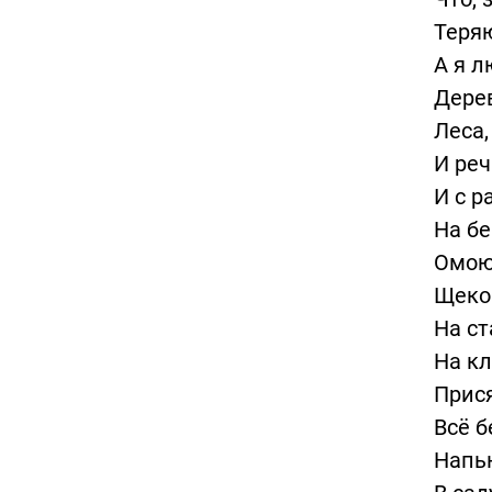
Теряю
А я л
Дерев
Леса,
И реч
И с р
На бе
Омою
Щекой
На ст
На кл
Прися
Всё б
Напью