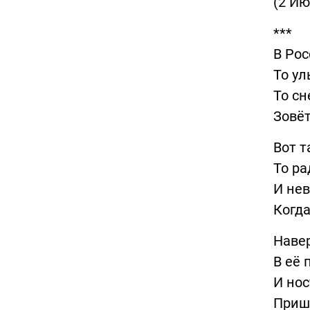
(2 Ию
***
В Рос
То ул
То сн
Зовёт
Вот т
То ра
И нев
Когда
Навер
В её 
И нос
Пришл