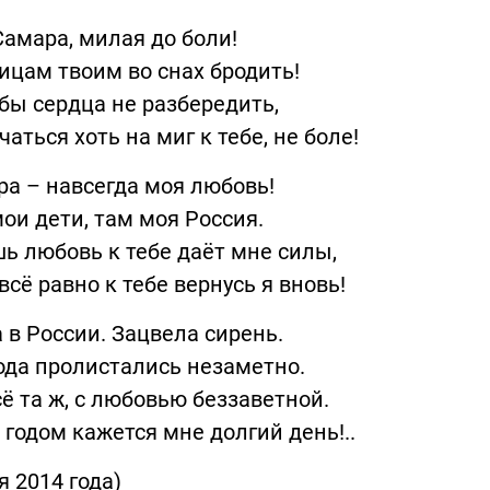
амара, милая до боли!
ицам твоим во снах бродить!
бы сердца не разбередить,
аться хоть на миг к тебе, не боле!
а – навсегда моя любовь!
ои дети, там моя Россия.
ь любовь к тебе даёт мне силы,
всё равно к тебе вернусь я вновь!
 в России. Зацвела сирень.
ода пролистались незаметно.
сё та ж, с любовью беззаветной.
годом кажется мне долгий день!..
я 2014 года)