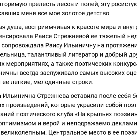
торимую прелесть лесов и полей, эту росисту
авших меня всё моё золотое детство.
я душа, восприимчивая к красоте мира и внут
нсировала Раисе Стрежневой ее тяжелый неду
 сопровождала Раису Ильиничну на протяжени
ельница, талантливый литератор и добрый дру
х мероприятиях, а также поэтических конкурс
ичны всегда заслуживало самых высоких оцен
 ее легкие, мелодичные строки.
 Ильинична Стрежнева оставила после себя бо
х произведений, которые украсили собой поэт
аний поэтического клуба «На крыльях поэзии»
оптимизмом и верой и неподражаемо декламир
 великолепным. Центральное место в ее поэз