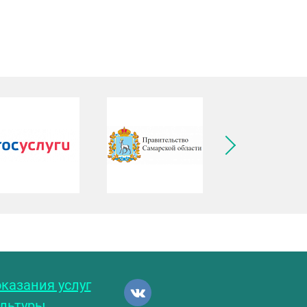
ледующее изображение
казания услуг
ультуры