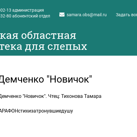
-02-13
администрация
samara.obs@mail.ru
Задать во
-32-80
абонентский отдел
кая областная
тека для слепых
Демченко "Новичок"
Демченко "Новичок". Чтец: Тихонова Тамара
АРАФОНстихизатронувшиедушу