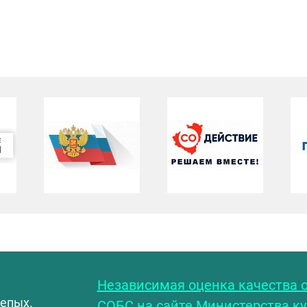
С
Независимая оценка качества о
лепых.
СОБС на сайте Министерства к